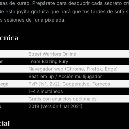
isas de kureo. Prepárate para descubrir cada secreto 
 esta joyita gratuita que hará que tus tardes de sofá 
s sesiones de furia pixelada.
écnica
Street Warriors Online
or
Team Blazing Fury
Navegador web (Chrome, Firefox, Edge)
Beat ’em up / Acción multijugador
uego
PvP (1v1, 2v2), Cooperativo, Torneos
1–4 simultáneos
Gratis con anuncios opcionales
o
2019 (versión final 2021)
cial