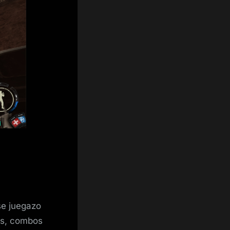
e juegazo
os, combos