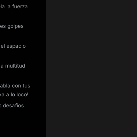
a la fuerza
es golpes
 el espacio
la multitud
abla con tus
a a lo loco!
s desafíos