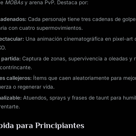
de
MOBAs
y arena PvP. Destaca por:
adenados:
Cada personaje tiene tres cadenas de golpe
ria con cuatro supermovimientos.
ectacular:
Una animación cinematográfica en pixel-art 
KO.
 partida:
Captura de zonas, supervivencia a oleadas y r
contrincante.
s callejeros:
Ítems que caen aleatoriamente para mejor
uerza o regenerar vida.
nalizable:
Atuendos, sprays y frases de taunt para humill
rentarte.
pida para Principiantes