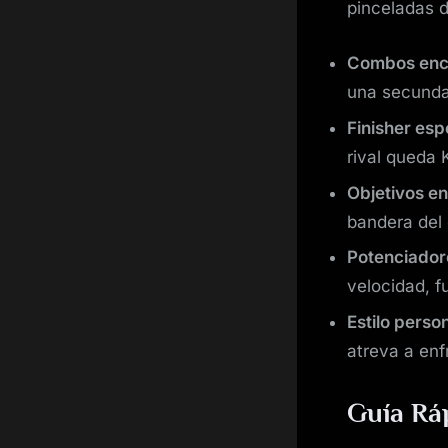
pinceladas 
Combos enc
una secunda
Finisher esp
rival queda 
Objetivos en
bandera del 
Potenciadore
velocidad, f
Estilo perso
atreva a enf
Guía Rá