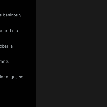
s básicos y
cuando tu
obar la
ar tu
ar al que se