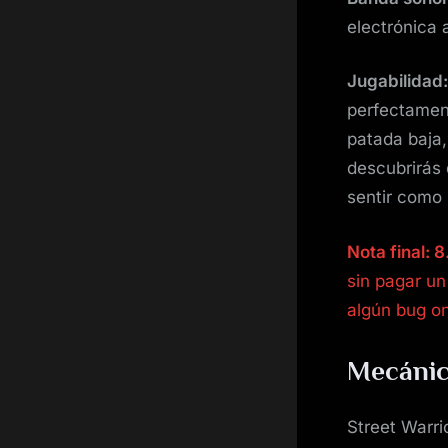
electrónica 
Jugabilidad:
perfectament
patada baja,
descubrirás q
sentir como 
Nota final: 8
sin pagar un
algún bug on
Mecánic
Street Warri