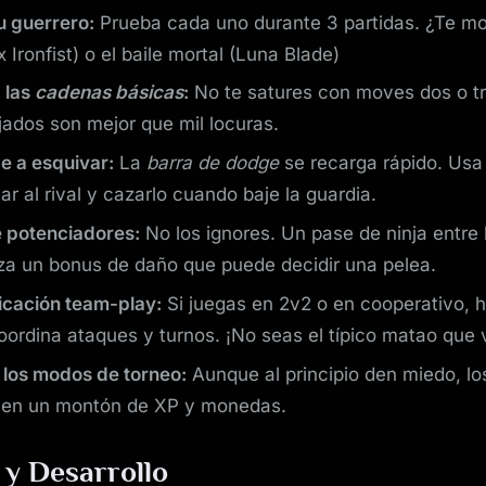
tu guerrero:
Prueba cada uno durante 3 partidas. ¿Te mol
 Ironfist) o el baile mortal (Luna Blade)
 las
cadenas básicas
:
No te satures con moves dos o tr
jados son mejor que mil locuras.
e a esquivar:
La
barra de dodge
se recarga rápido. Usa
r al rival y cazarlo cuando baje la guardia.
 potenciadores:
No los ignores. Un pase de ninja entre 
iza un bonus de daño que puede decidir una pelea.
cación team-play:
Si juegas en 2v2 o en cooperativo, h
ordina ataques y turnos. ¡No seas el típico matao que v
 los modos de torneo:
Aunque al principio den miedo, lo
alen un montón de XP y monedas.
 y Desarrollo