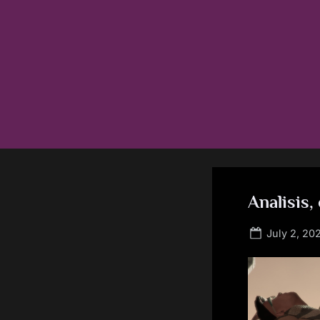
Skip
to
content
Analisis,
Posted
July 2, 20
on