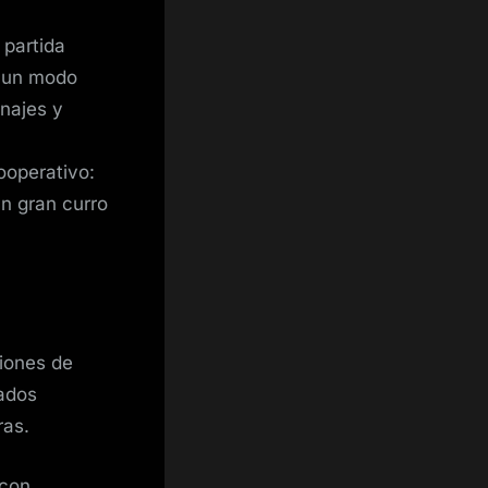
 partida
e un modo
najes y
operativo:
n gran curro
siones de
jados
ras.
 con