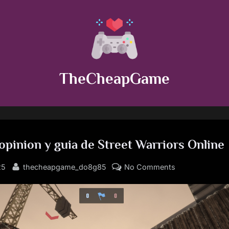
TheCheapGame
 opinion y guia de Street Warriors Online
By
on
25
thecheapgame_do8g85
No Comments
Analisis,
opinion
y
guia