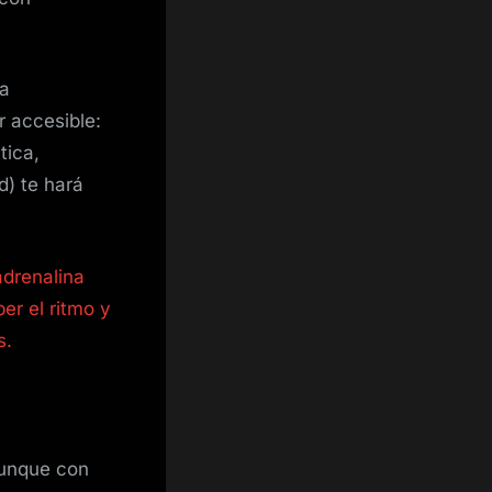
ra
r accesible:
tica,
d) te hará
adrenalina
er el ritmo y
s.
aunque con