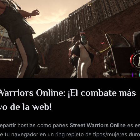
de
Street
Warriors
Online
Warriors Online: ¡El combate más
vo de la web!
repartir hostias como panes
Street Warriors Online
es es
e tu navegador en un ring repleto de tipos/mujeres dur