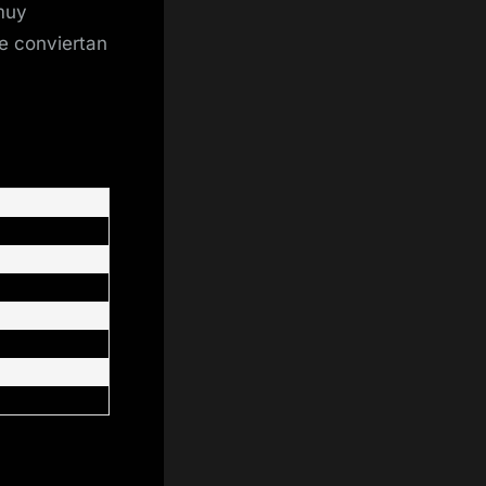
«muy
se conviertan