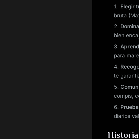
Elegir 
bruta (Max
Domina
bien enca
Aprend
para marea
Recoge
te garant
Comuni
compis, co
Prueba
diarios v
Historia