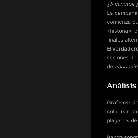
¿5 minutos ¿
La campaña/t
comienza cu
«historia»,
finales alte
El verdadero
sesiones de 
de
abducció
Análisis
Gráficos:
Un 
color (sin p
plagados de 
Banda sonor