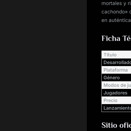
mortales y r
cachondo» de
en auténtica
Ficha T
Título
Desarrollad
Plataforma
Género
Modos de j
Jugadores
Precio
Lanzamient
Sitio ofi