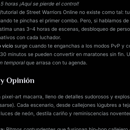
5 horas ¡Aquí se pierde el control!
utorial de Street Warriors Online no existe como tal: tu
ando te pinchas el primer combo. Pero, si hablamos d
 estima unas 3–4 horas de escenas, desbloqueo de perso
rnativos con cada luchador.
 vicio
surge cuando te enganchas a los modos PvP y co
30 minutos se pueden convertir en maratones sin fin. U
n temporal
que arrasa con tu agenda.
 y Opinión
pixel-art macarra, lleno de detalles sudorosos y explo
asarse). Cada escenario, desde callejones lúgubres a te
luces de neón, destila cariño y reminiscencias novente
a:
Ritmos contundentes que fusionan hip-hop callejero