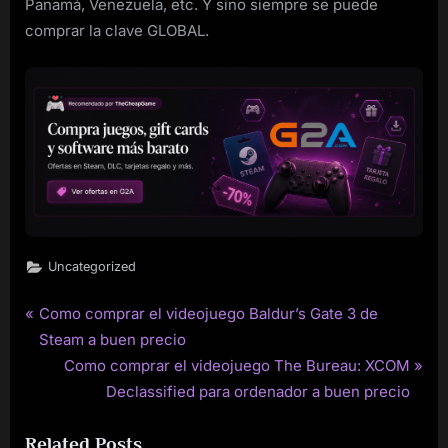
Panamá, Venezuela, etc. Y sino siempre se puede
comprar la clave GLOBAL.
Uncategorized
P
Como comprar el videojuego Baldur’s Gate 3 de
Post
r
Steam a buen precio
navigation
e
N
Como comprar el videojuego The Bureau: XCOM
v
e
Declassified para ordenador a buen precio
i
x
Related Posts
o
t