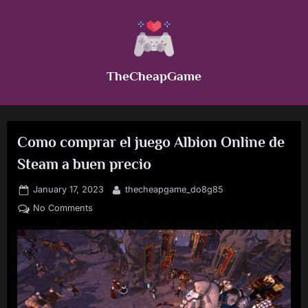
Skip
to
content
TheCheapGame
Como comprar el juego Albion Online de
Steam a buen precio
Posted
By
January 17, 2023
thecheapgame_do8g85
on
on
No Comments
Como
comprar
el
juego
Albion
Online