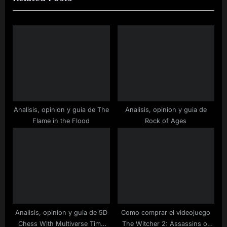
u
P
s
o
P
s
o
t
s
:
t
:
Analisis, opinion y guia de The
Analisis, opinion y guia de
Flame in the Flood
Rock of Ages
Analisis, opinion y guia de 5D
Como comprar el videojuego
Chess With Multiverse Time
The Witcher 2: Assassins of