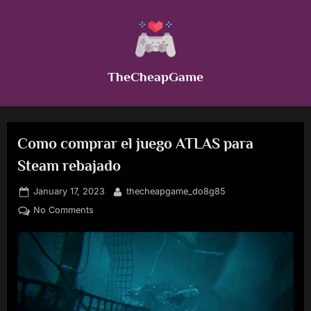
Skip
to
content
TheCheapGame
Como comprar el juego ATLAS para
Steam rebajado
Posted
By
January 17, 2023
thecheapgame_do8g85
on
on
No Comments
Como
comprar
el
juego
ATLAS
para