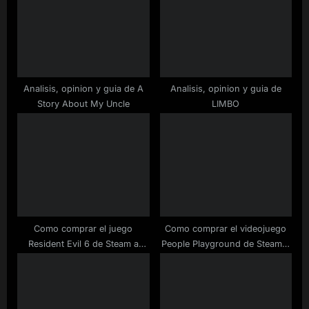
t
o
:
s
t
:
Analisis, opinion y guia de A
Analisis, opinion y guia de
Story About My Uncle
LIMBO
Como comprar el juego
Como comprar el videojuego
Resident Evil 6 de Steam a
People Playground de Steam a
buen precio
buen precio