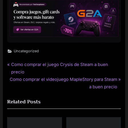
Uncategorized
P
Como comprar el juego Crysis de Steam a buen
Post
r
precio
navigation
N
e
Como comprar el videojuego MapleStory para Steam
e
v
a buen precio
x
i
Related Posts
t
o
P
u
o
s
s
P