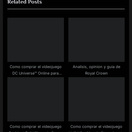
Related Posts
o
t
u
P
s
o
P
s
o
t
s
:
t
:
Como comprar el videojuego
Analisis, opinion y guia de
DC Universe™ Online para
Royal Crown
Steam rebajado
Como comprar el videojuego
Como comprar el videojuego