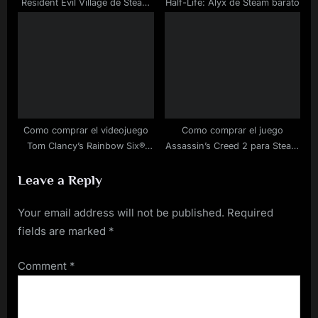
Resident Evil Village de Steam
Half-Life: Alyx de Steam barato
barato
Como comprar el videojuego
Como comprar el juego
Tom Clancy’s Rainbow Six®
Assassin’s Creed 2 para Steam
Siege para Steam rebajado
a buen precio
Leave a Reply
Your email address will not be published.
Required
fields are marked
*
Comment
*