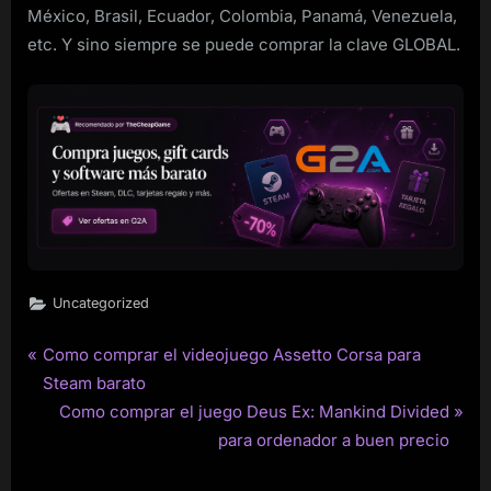
México, Brasil, Ecuador, Colombia, Panamá, Venezuela,
etc. Y sino siempre se puede comprar la clave GLOBAL.
Uncategorized
P
Como comprar el videojuego Assetto Corsa para
Post
r
Steam barato
navigation
e
N
Como comprar el juego Deus Ex: Mankind Divided
v
e
para ordenador a buen precio
i
x