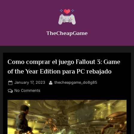
Skip
to
content
TheCheapGame
Como comprar el juego Fallout 3: Game
of the Year Edition para PC rebajado
Posted
By
January 17, 2023
thecheapgame_do8g85
on
on
No Comments
Como
comprar
el
juego
Fallout
3: