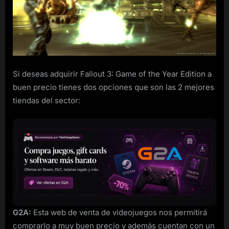
Game
of
the
Year
Edition
para
PC
Si deseas adquirir Fallout 3: Game of the Year Edition a
rebajado
buen precio tienes dos opciones que son las 2 mejores
tiendas del sector:
G2A:
Esta web de venta de videojuegos nos permitirá
comprarlo a muy buen precio y además cuentan con un