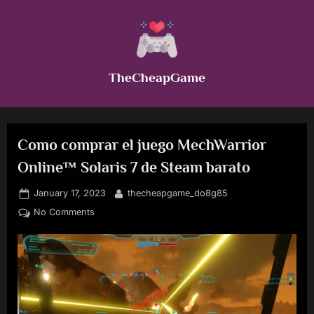
Skip
to
content
TheCheapGame
Como comprar el juego MechWarrior
Online™ Solaris 7 de Steam barato
Posted
By
January 17, 2023
thecheapgame_do8g85
on
on
No Comments
Como
comprar
el
juego
MechWarrior
Online™