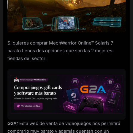
Solaris
7
de
Steam
barato
Si quieres comprar MechWarrior Online™ Solaris 7
barato tienes dos opciones que son las 2 mejores
tiendas del sector:
G2A:
Esta web de venta de videojuegos nos permitirá
comprarlo muy barato y además cuentan con un