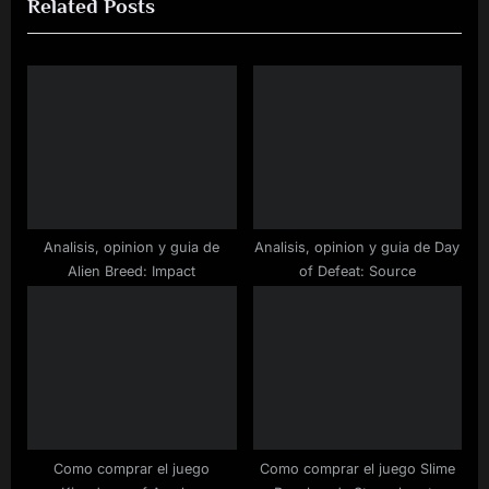
Related Posts
t
o
P
u
o
s
s
P
t
o
:
s
t
:
Analisis, opinion y guia de
Analisis, opinion y guia de Day
Alien Breed: Impact
of Defeat: Source
Como comprar el juego
Como comprar el juego Slime