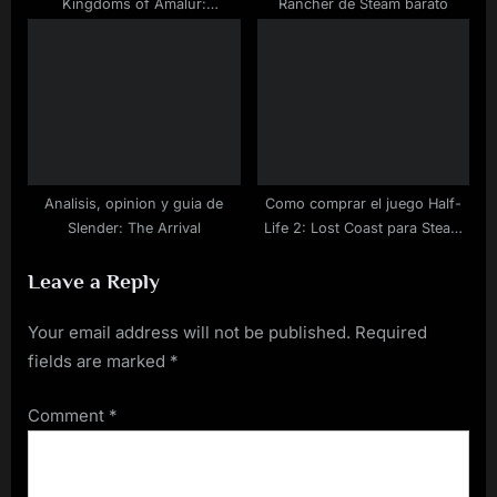
Kingdoms of Amalur:
Rancher de Steam barato
Reckoning™ para ordenador a
buen precio
Analisis, opinion y guia de
Como comprar el juego Half-
Slender: The Arrival
Life 2: Lost Coast para Steam
rebajado
Leave a Reply
Your email address will not be published.
Required
fields are marked
*
Comment
*