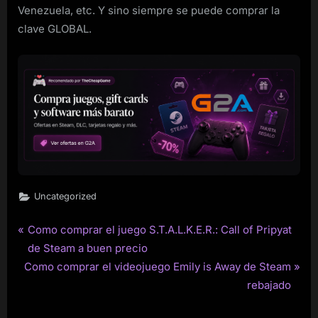
Venezuela, etc. Y sino siempre se puede comprar la
clave GLOBAL.
Uncategorized
P
Como comprar el juego S.T.A.L.K.E.R.: Call of Pripyat
Post
r
de Steam a buen precio
navigation
N
e
Como comprar el videojuego Emily is Away de Steam
e
v
rebajado
x
i