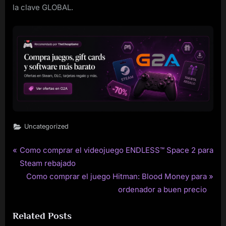
la clave GLOBAL.
Uncategorized
P
Como comprar el videojuego ENDLESS™ Space 2 para
Post
r
Steam rebajado
navigation
e
N
Como comprar el juego Hitman: Blood Money para
v
e
ordenador a buen precio
i
x
Related Posts
o
t