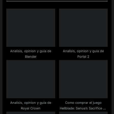
u
P
s
o
P
s
o
t
s
:
t
:
Analisis, opinion y guia de
Analisis, opinion y guia de
Blender
Portal 2
Analisis, opinion y guia de
Como comprar el juego
Royal Crown
Hellblade: Senua’s Sacrifice de
Steam a buen precio