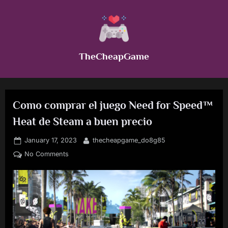
Skip
to
content
TheCheapGame
Como comprar el juego Need for Speed™
Heat de Steam a buen precio
Posted
By
January 17, 2023
thecheapgame_do8g85
on
on
No Comments
Como
comprar
el
juego
Need
for