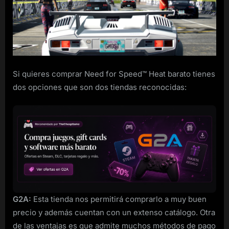
Speed™
Heat
de
Steam
a
buen
precio
Si quieres comprar Need for Speed™ Heat barato tienes
dos opciones que son dos tiendas reconocidas:
G2A:
Esta tienda nos permitirá comprarlo a muy buen
precio y además cuentan con un extenso catálogo. Otra
de las ventajas es que admite muchos métodos de pago