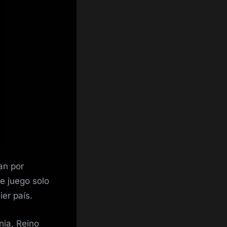
an por
e juego solo
er país.
nia, Reino