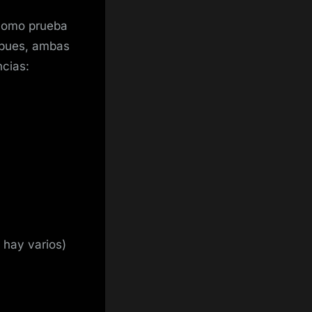
 como prueba
í pues, ambas
ncias:
 hay varios)