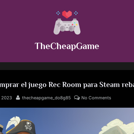
TheCheapGame
prar el juego Rec Room para Steam reb
By
on
, 2023
thecheapgame_do8g85
No Comments
Como
comprar
el
juego