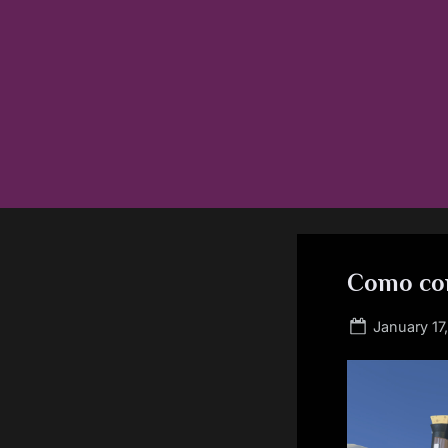
Skip
to
content
Como com
Posted
January 17
on