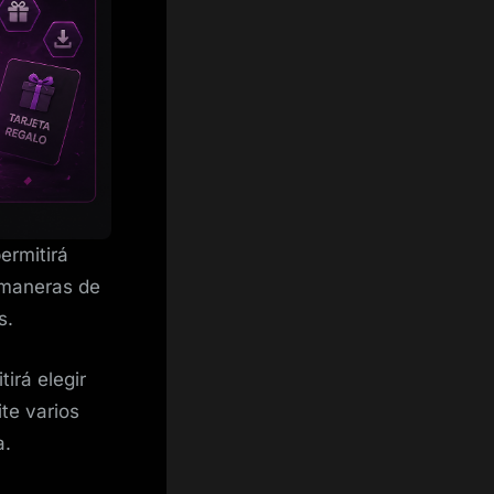
ermitirá
 maneras de
s.
irá elegir
te varios
a.