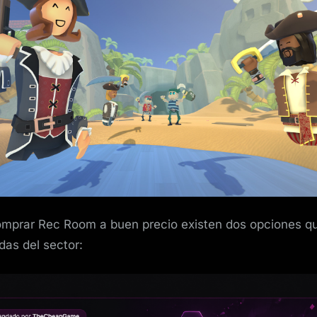
Rec
Room
para
Steam
rebajado
omprar Rec Room a buen precio existen dos opciones qu
das del sector: