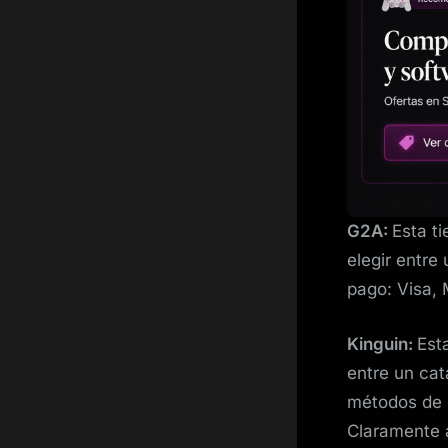
G2A:
Esta t
elegir entr
pago: Visa, 
Kinguin:
Est
entre un cat
métodos de p
Claramente 