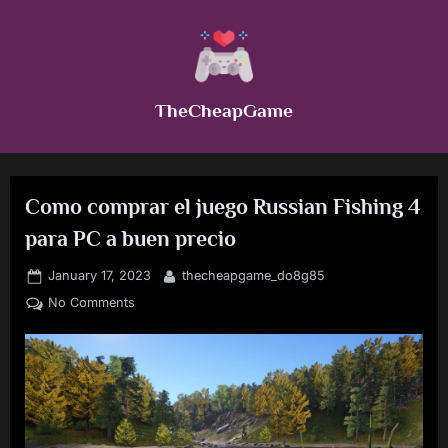
Skip
to
content
TheCheapGame
Como comprar el juego Russian Fishing 4
para PC a buen precio
Posted
By
January 17, 2023
thecheapgame_do8g85
on
on
No Comments
Como
comprar
el
juego
Russian
Fishing