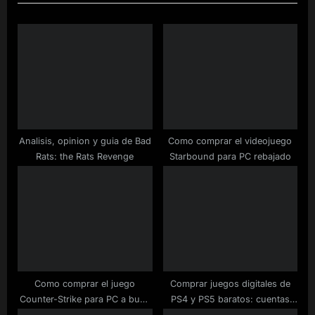
u
P
s
o
P
s
o
t
s
:
t
:
Analisis, opinion y guia de Bad
Como comprar el videojuego
Rats: the Rats Revenge
Starbound para PC rebajado
Como comprar el juego
Comprar juegos digitales de
Counter-Strike para PC a buen
PS4 y PS5 baratos: cuentas
precio
principales, secundarias y