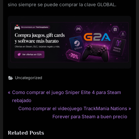
sino siempre se puede comprar la clave GLOBAL.
Uncategorized
P
Como comprar el juego Sniper Elite 4 para Steam
Post
r
rebajado
navigation
e
N
Como comprar el videojuego TrackMania Nations
v
e
Forever para Steam a buen precio
i
x
Related Posts
o
t