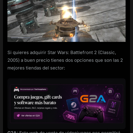
Wars:
Battlefront
2
(Classic,
2005)
de
Steam
rebajado
Si quieres adquirir Star Wars: Battlefront 2 (Classic,
2005) a buen precio tienes dos opciones que son las 2
mejores tiendas del sector:
G2A:
Esta web de venta de videojuegos nos permitirá