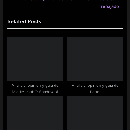
v
e
rebajado
i
x
Related Posts
o
t
u
P
s
o
P
s
o
t
s
:
t
:
Analisis, opinion y guia de
Analisis, opinion y guia de
Middle-earth™: Shadow of
Portal
Mordor™