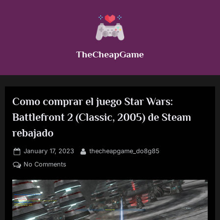
Skip
to
content
TheCheapGame
Como comprar el juego Star Wars:
Battlefront 2 (Classic, 2005) de Steam
rebajado
Posted
By
January 17, 2023
thecheapgame_do8g85
on
on
No Comments
Como
comprar
el
juego
Star