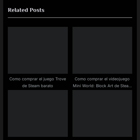
i
x
Related Posts
o
t
u
P
s
o
P
s
o
t
s
:
t
:
Como comprar el juego Trove
Como comprar el videojuego
de Steam barato
Mini World: Block Art de Steam
a buen precio