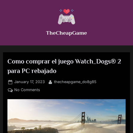
Skip
to
content
TheCheapGame
Como comprar el juego Watch_Dogs® 2
para PC rebajado
Posted
By
January 17, 2023
thecheapgame_do8g85
on
on
No Comments
Como
comprar
el
juego
Watch_Dogs®
2