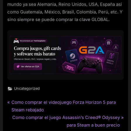
mundo ya sea Alemania, Reino Unidos, USA, España así
como Guatemala, México, Brasil, Colombia, Perú, etc. Y
sino siempre se puede comprar la clave GLOBAL.
Uncategorized
P
Como comprar el videojuego Forza Horizon 5 para
Post
r
Steam rebajado
navigation
e
N
Como comprar el juego Assassin’s Creed® Odyssey
v
e
para Steam a buen precio