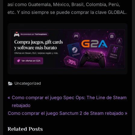
así como Guatemala, México, Brasil, Colombia, Perú,
etc. Y sino siempre se puede comprar la clave GLOBAL.
Uncategorized
P
Como comprar el juego Spec Ops: The Line de Steam
Post
r
rebajado
navigation
N
e
Como comprar el juego Sanctum 2 de Steam rebajado
e
v
Related Posts
x
i