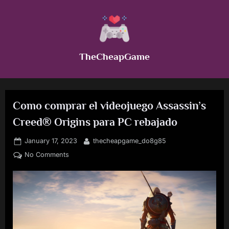
Skip
to
content
TheCheapGame
Como comprar el videojuego Assassin’s
Creed® Origins para PC rebajado
Posted
By
January 17, 2023
thecheapgame_do8g85
on
on
No Comments
Como
comprar
el
videojuego
Assassin’s
Creed®