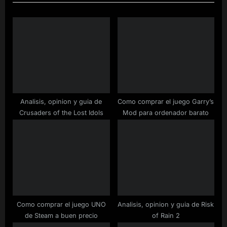
t
o
P
u
o
s
s
P
t
o
:
s
t
:
Analisis, opinion y guia de
Como comprar el juego Garry’s
Crusaders of the Lost Idols
Mod para ordenador barato
Como comprar el juego UNO
Analisis, opinion y guia de Risk
de Steam a buen precio
of Rain 2