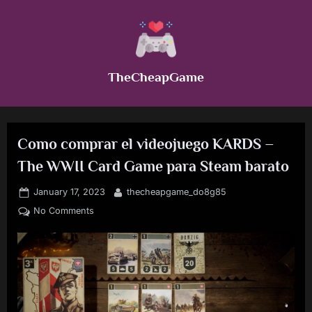
Skip
to
content
TheCheapGame
Como comprar el videojuego KARDS –
The WWII Card Game para Steam barato
Posted
By
January 17, 2023
thecheapgame_do8g85
on
on
No Comments
Como
comprar
el
videojuego
KARDS
–