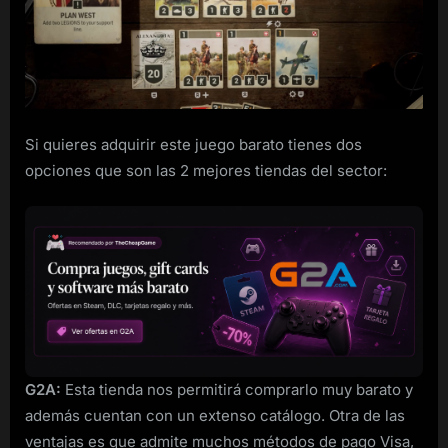
The
WWII
Card
Game
para
Steam
barato
Si quieres adquirir este juego barato tienes dos
opciones que son las 2 mejores tiendas del sector:
G2A:
Esta tienda nos permitirá comprarlo muy barato y
además cuentan con un extenso catálogo. Otra de las
ventajas es que admite muchos métodos de pago Visa,