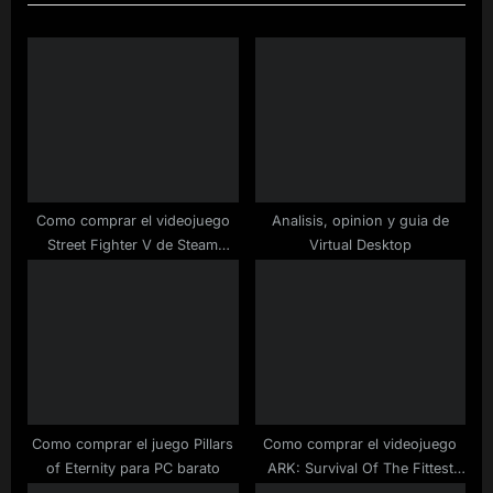
o
t
u
P
s
o
P
s
o
t
s
:
t
:
Como comprar el videojuego
Analisis, opinion y guia de
Street Fighter V de Steam
Virtual Desktop
rebajado
Como comprar el juego Pillars
Como comprar el videojuego
of Eternity para PC barato
ARK: Survival Of The Fittest
para Steam barato