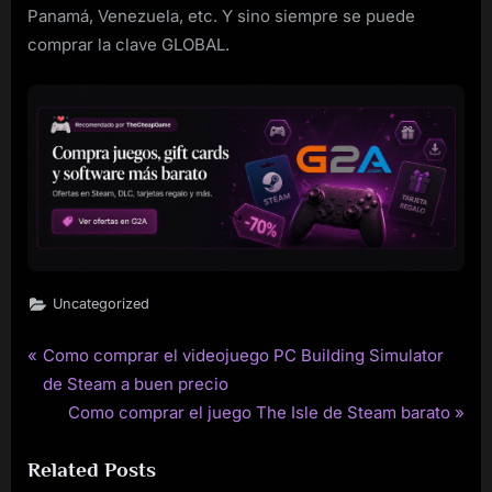
Panamá, Venezuela, etc. Y sino siempre se puede
comprar la clave GLOBAL.
Uncategorized
P
Como comprar el videojuego PC Building Simulator
Post
r
de Steam a buen precio
navigation
e
N
Como comprar el juego The Isle de Steam barato
v
e
Related Posts
i
x