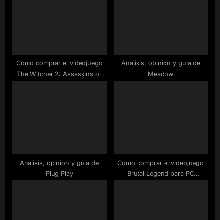
o
t
s
:
t
:
Como comprar el videojuego
Analisis, opinion y guia de
The Witcher 2: Assassins of
Meadow
Kings Enhanced Edition de
Steam a buen precio
Analisis, opinion y guia de
Como comprar el videojuego
Plug Play
Brutal Legend para PC
rebajado