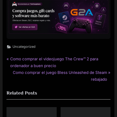
Uncategorized
P
Como comprar el videojuego The Crew™ 2 para
Post
r
ordenador a buen precio
navigation
e
N
Como comprar el juego Bless Unleashed de Steam
v
e
rebajado
i
x
Related Posts
o
t
u
P
s
o
P
s