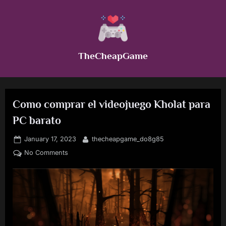
Skip
to
content
TheCheapGame
Como comprar el videojuego Kholat para
PC barato
Posted
By
January 17, 2023
thecheapgame_do8g85
on
on
No Comments
Como
comprar
el
videojuego
Kholat
para