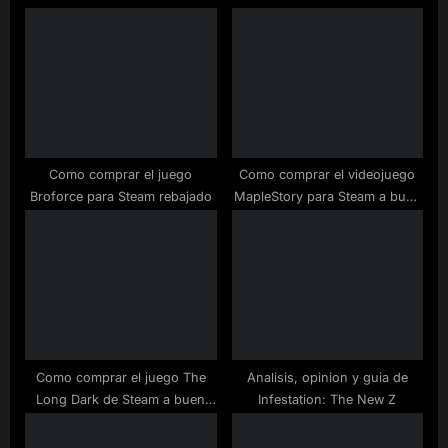
u
o
s
s
P
t
o
:
s
t
:
Como comprar el juego
Como comprar el videojuego
Broforce para Steam rebajado
MapleStory para Steam a buen
precio
Como comprar el juego The
Analisis, opinion y guia de
Long Dark de Steam a buen
Infestation: The New Z
precio