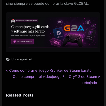
sino siempre se puede comprar la clave GLOBAL.
Uncategorized
P
Como comprar el juego Krunker de Steam barato
Post
r
N
Como comprar el videojuego Far Cry® 2 de Steam
navigation
e
e
rebajado
v
x
Related Posts
i
t
o
P