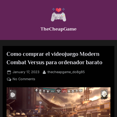
Skip
to
content
TheCheapGame
Como comprar el videojuego Modern
Combat Versus para ordenador barato
Posted
By
January 17, 2023
thecheapgame_do8g85
on
on
No Comments
Como
comprar
el
videojuego
Modern
Combat