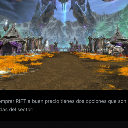
videojueg
RIFT
para
ordenador
a
buen
precio
omprar RIFT a buen precio tienes dos opciones que son 
das del sector: