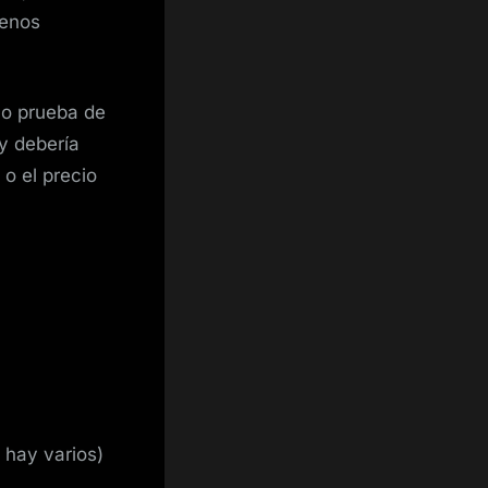
menos
mo prueba de
y debería
o el precio
 hay varios)