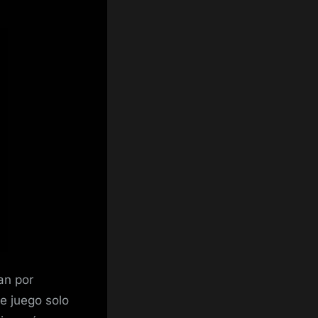
an por
e juego solo