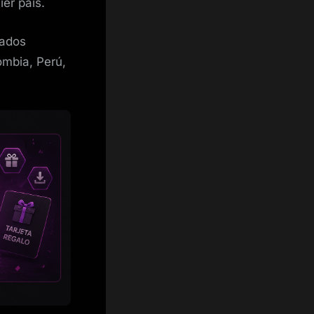
er país.
tados
ombia, Perú,