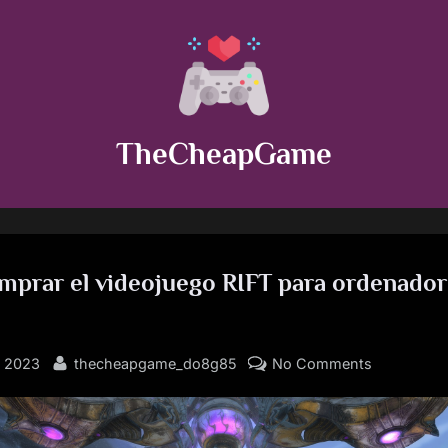
TheCheapGame
prar el videojuego RIFT para ordenador
By
on
, 2023
thecheapgame_do8g85
No Comments
Como
comprar
el