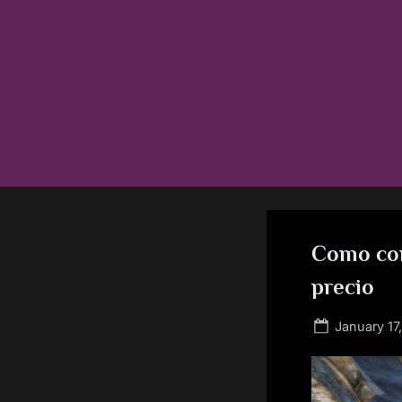
Skip
to
content
Como com
precio
Posted
January 17
on