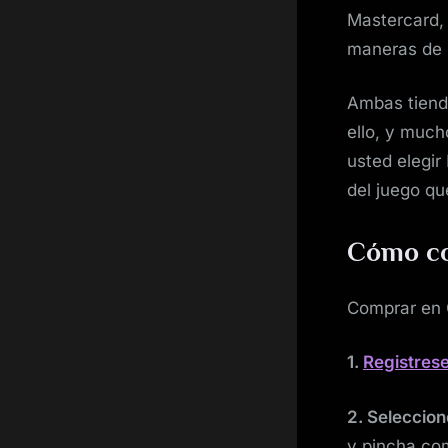
Mastercard,
maneras de 
Ambas tiend
ello, y much
usted elegir
del juego q
Cómo co
Comprar en 
1.
Registres
2. Seleccion
y pincha co