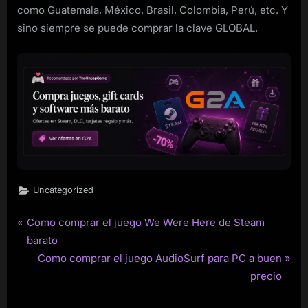
como Guatemala, México, Brasil, Colombia, Perú, etc. Y
sino siempre se puede comprar la clave GLOBAL.
Uncategorized
P
Como comprar el juego We Were Here de Steam
Post
r
barato
navigation
e
N
Como comprar el juego AudioSurf para PC a buen
v
e
precio
i
x