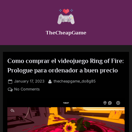
Skip
to
content
TheCheapGame
Como comprar el videojuego Ring of Fire:
Prologue para ordenador a buen precio
Posted
By
January 17, 2023
thecheapgame_do8g85
on
on
No Comments
Como
comprar
el
videojuego
Ring
of