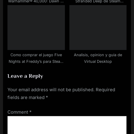
Warhammer® 40,000: Dawn of
Stranded Deep de Steam
War® – Game of the Year
barato
Edition para Steam barato
Como comprar el juego Five
Analisis, opinion y guia de
Nights at Freddy’s para Steam
Virtual Desktop
rebajado
Leave a Reply
Your email address will not be published.
Required
fields are marked
*
Comment
*