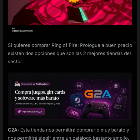
Fire:
Prologue
para
ordenador
a
buen
precio
Si quieres comprar Ring of Fire: Prologue a buen precio
existen dos opciones que son las 2 mejores tiendas del
sector:
G2A:
Esta tienda nos permitirá comprarlo muy barato y
nos permitirá elegir entre un catálogo bastante amplio.