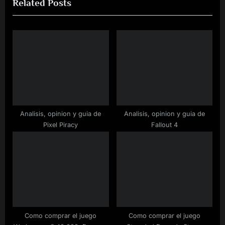
Related Posts
o
t
u
P
s
o
P
s
o
t
s
:
t
:
Analisis, opinion y guia de
Analisis, opinion y guia de
Pixel Piracy
Fallout 4
Como comprar el juego
Como comprar el juego