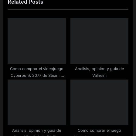
Related Posts
o
t
u
P
s
o
P
s
o
t
s
:
t
:
Como comprar el videojuego
Analisis, opinion y guia de
Cyberpunk 2077 de Steam a
Valheim
buen precio
Analisis, opinion y guia de
Como comprar el juego