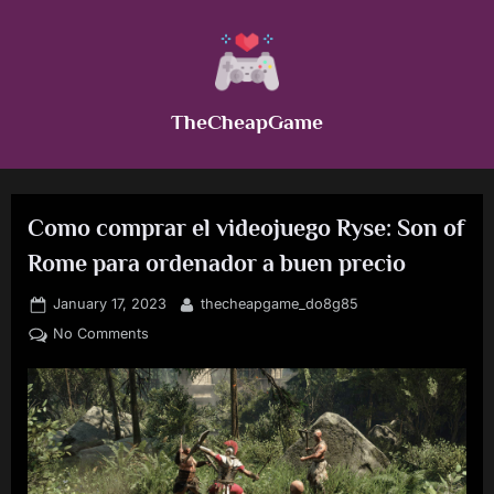
Skip
to
content
TheCheapGame
Como comprar el videojuego Ryse: Son of
Rome para ordenador a buen precio
Posted
By
January 17, 2023
thecheapgame_do8g85
on
on
No Comments
Como
comprar
el
videojuego
Ryse:
Son