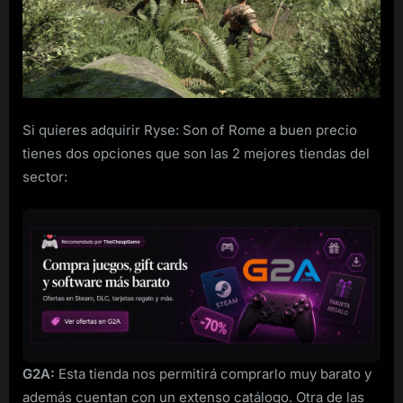
of
Rome
para
ordenador
a
buen
precio
Si quieres adquirir Ryse: Son of Rome a buen precio
tienes dos opciones que son las 2 mejores tiendas del
sector:
G2A:
Esta tienda nos permitirá comprarlo muy barato y
además cuentan con un extenso catálogo. Otra de las