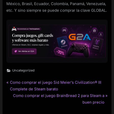
México, Brasil, Ecuador, Colombia, Panamá, Venezuela,
etc. Y sino siempre se puede comprar la clave GLOBAL.
Uncategorized
P
Como comprar el juego Sid Meier’s Civilization® III
Post
r
Complete de Steam barato
navigation
e
N
Como comprar el juego BrainBread 2 para Steam a
v
e
buen precio
i
x