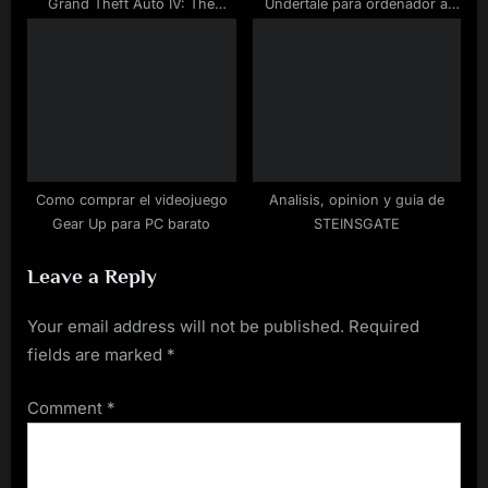
Grand Theft Auto IV: The
Undertale para ordenador a
Complete Edition
buen precio
Como comprar el videojuego
Analisis, opinion y guia de
Gear Up para PC barato
STEINSGATE
Leave a Reply
Your email address will not be published.
Required
fields are marked
*
Comment
*