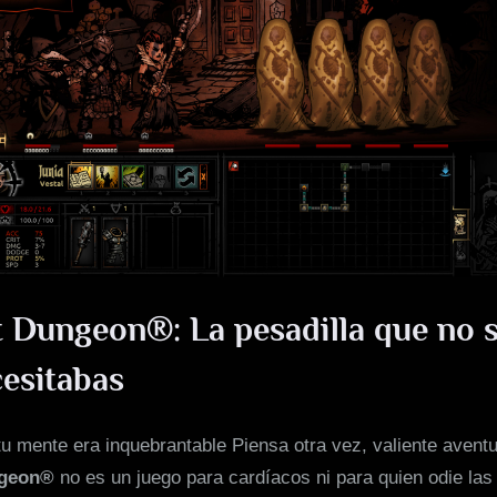
de
Darkest
Dungeon®
 Dungeon®: La pesadilla que no 
esitabas
u mente era inquebrantable Piensa otra vez, valiente aventu
ngeon®
no es un juego para cardíacos ni para quien odie la