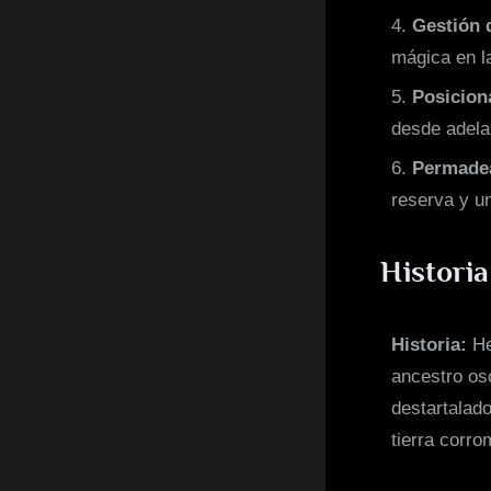
Gestión 
mágica en l
Posicion
desde adela
Permadea
reserva y un
Historia
Historia:
He
ancestro osc
destartalad
tierra corro