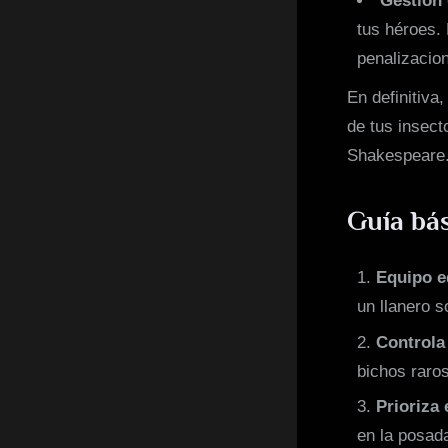
Gestión 
tus héroes. 
penalizacio
En definitiva
de tus insec
Shakespeare
Guía bá
Equipo e
un llanero so
Controla 
bichos raros
Prioriza 
en la posada