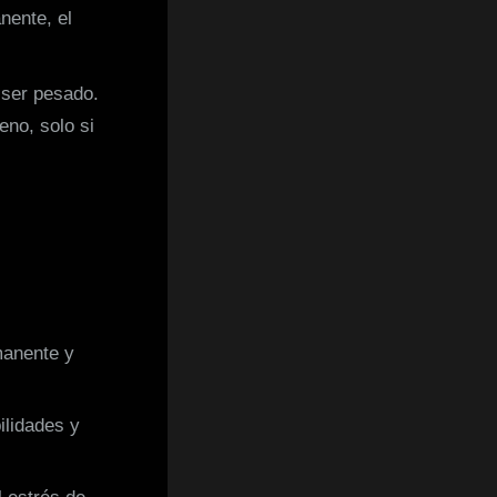
nente, el
 ser pesado.
eno, solo si
anente y
ilidades y