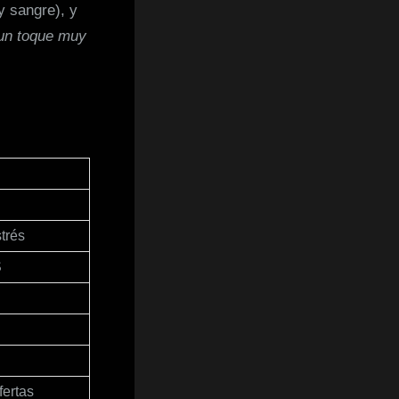
y sangre), y
 un toque muy
trés
S
fertas