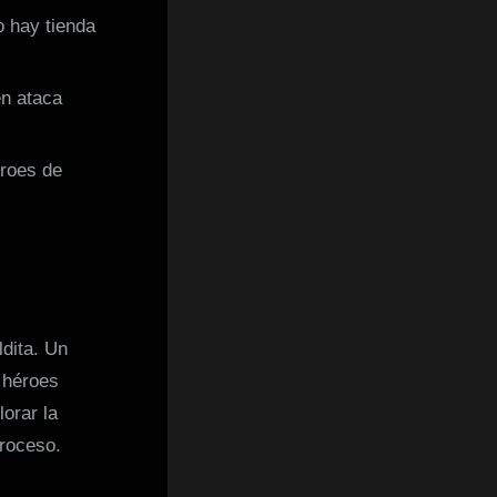
 hay tienda
én ataca
roes de
dita. Un
r héroes
orar la
proceso.