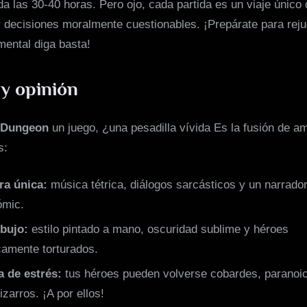
nda las 30-40 horas. Pero ojo, cada partida es un viaje único 
 decisiones moralmente cuestionables. ¡Prepárate para reju
mental diga basta!
 y opinión
 Dungeon
un juego, ¿una pesadilla vívida Es la fusión de a
s:
ra única:
música tétrica, diálogos sarcásticos y un narrado
ómic.
ibujo:
estilo pintado a mano, oscuridad sublime y héroes
camente torturados.
 de estrés:
tus héroes pueden volverse cobardes, paranoi
izarros. ¡A por ellos!