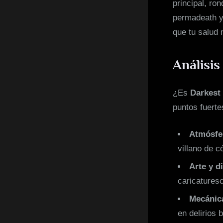
principal, ro
permadeath y
que tu salud 
Análisis
¿Es
Darkest
puntos fuerte
Atmósfe
villano de c
Arte y d
caricatures
Mecánica
en delirios b