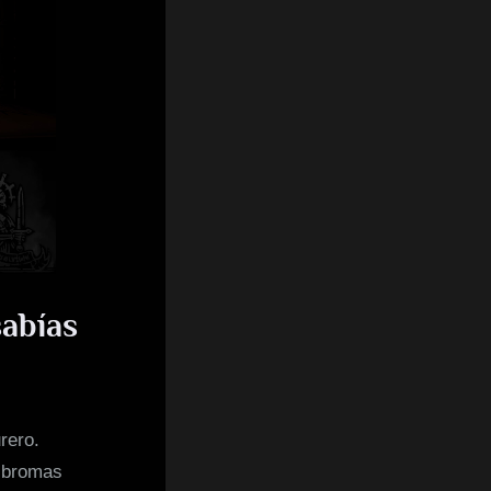
sabías
rero.
s bromas