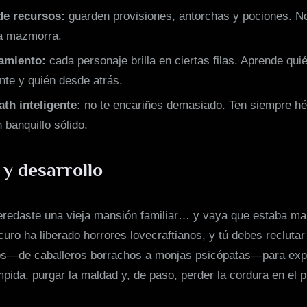
de recursos:
guarden provisiones, antorchas y pociones. No
a mazmorra.
amiento:
cada personaje brilla en ciertas filas. Aprende qui
nte y quién desde atrás.
th inteligente:
no te encariñes demasiado. Ten siempre hé
 banquillo sólido.
 y desarrollo
redaste una vieja mansión familiar… y vaya que estaba mal
uro ha liberado horrores lovecraftianos, y tú debes recluta
os—de caballeros borrachos a monjas psicópatas—para expl
mpida, purgar la maldad y, de paso, perder la cordura en el 