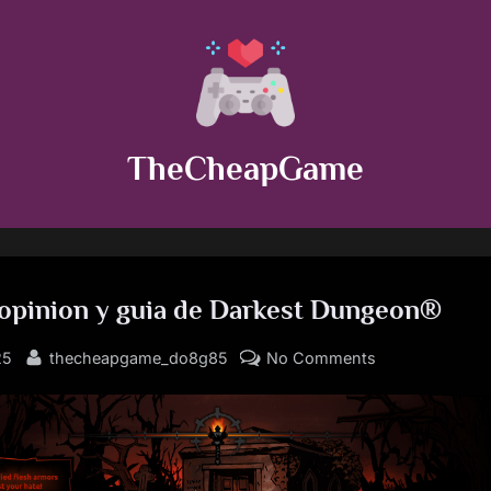
TheCheapGame
, opinion y guia de Darkest Dungeon®
By
on
25
thecheapgame_do8g85
No Comments
Analisis,
opinion
y
guia