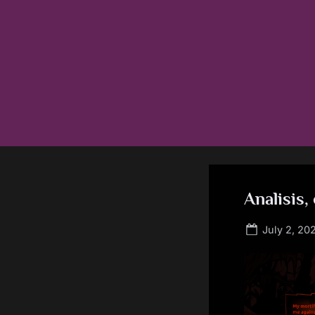
Skip
to
content
Analisis
Posted
July 2, 20
on