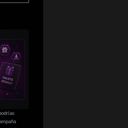
podrías
 campaña