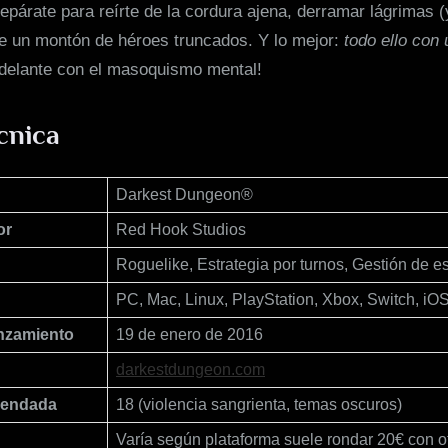
párate para reírte de la cordura ajena, derramar lágrimas (
e un montón de héroes truncados. Y lo mejor:
todo ello con
Adelante con el masoquismo mental!
cnica
Darkest Dungeon®
or
Red Hook Studios
Roguelike, Estrategia por turnos, Gestión de es
PC, Mac, Linux, PlayStation, Xbox, Switch, iO
nzamiento
19 de enero de 2016
darkestdungeon.com
mendada
18 (violencia sangrienta, temas oscuros)
Varía según plataforma suele rondar 20€ con o