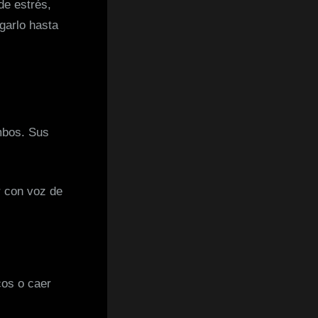
de estrés,
garlo hasta
mbos. Sus
r con voz de
cos o caer