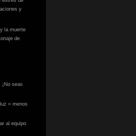
 estrés de
caciones y
y la muerte
sonaje de
. ¡No seas
 luz = menos
ar al equipo