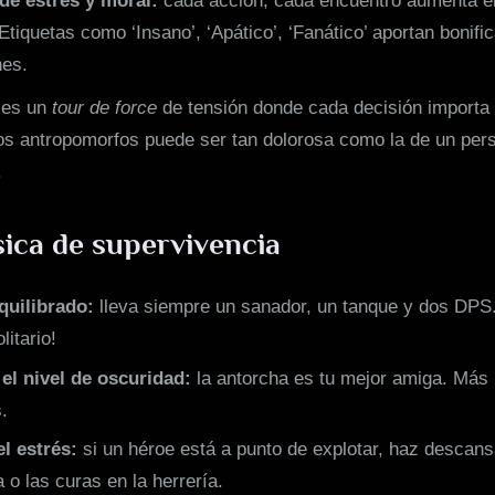
de estrés y moral:
cada acción, cada encuentro aumenta el
Etiquetas como ‘Insano’, ‘Apático’, ‘Fanático’ aportan bonifi
nes.
, es un
tour de force
de tensión donde cada decisión importa 
tos antropomorfos puede ser tan dolorosa como la de un per
.
sica de supervivencia
quilibrado:
lleva siempre un sanador, un tanque y dos DPS
litario!
el nivel de oscuridad:
la antorcha es tu mejor amiga. Más
.
el estrés:
si un héroe está a punto de explotar, haz descans
 o las curas en la herrería.