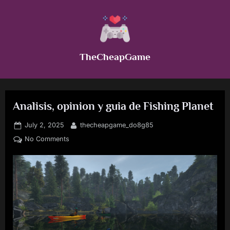
Skip
to
content
TheCheapGame
Analisis, opinion y guia de Fishing Planet
Posted
By
July 2, 2025
thecheapgame_do8g85
on
on
No Comments
Analisis,
opinion
y
guia
de
Fishing
Planet