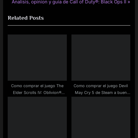
N
r
Analisis, opinion y guia de Call of Duty®: Black Ops II
navigation
e
e
Related Posts
x
v
t
i
P
o
o
u
s
s
t
P
:
o
s
t
Como comprar el juego The
Como comprar el juego Devil
:
Elder Scrolls IV: Oblivion®
May Cry 5 de Steam a buen
Game of the Year Edition para
precio
PC barato