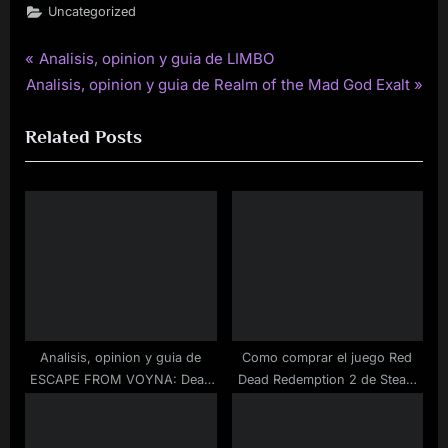
Uncategorized
P
Analisis, opinion y guia de LIMBO
Post
N
r
Analisis, opinion y guia de Realm of the Mad God Exalt
navigation
e
e
Related Posts
x
v
t
i
P
o
o
u
s
s
t
P
:
o
s
t
Analisis, opinion y guia de
Como comprar el juego Red
:
ESCAPE FROM VOYNA: Dead
Dead Redemption 2 de Steam
Forest
barato