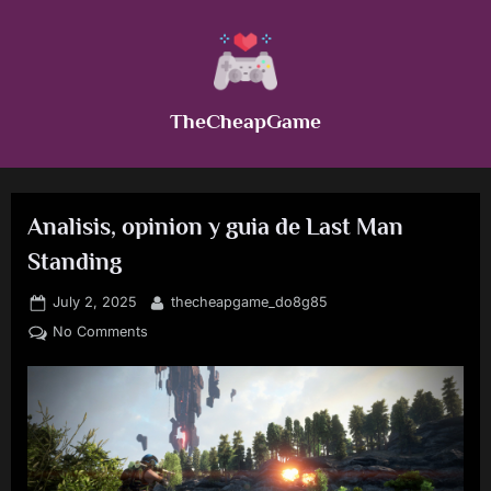
Skip
to
content
TheCheapGame
Analisis, opinion y guia de Last Man
Standing
Posted
By
July 2, 2025
thecheapgame_do8g85
on
on
No Comments
Analisis,
opinion
y
guia
de
Last