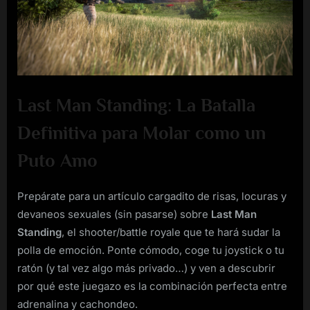
Man
Standing
Last Man Standing: La Batalla
Definitiva para Molar como un
Puto Amo
Prepárate para un artículo cargadito de risas, locuras y
devaneos sexuales (sin pasarse) sobre
Last Man
Standing
, el shooter/battle royale que te hará sudar la
polla de emoción. Ponte cómodo, coge tu joystick o tu
ratón (y tal vez algo más privado…) y ven a descubrir
por qué este juegazo es la combinación perfecta entre
adrenalina y cachondeo.