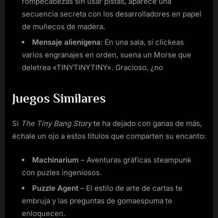
rompecabezas sin usar pistas, aparece una
secuencia secreta con los desarrolladores en papel
de muñecos de madera.
Mensaje alienígena
: En una sala, si clickeas
varios engranajes en orden, suena un Morse que
deletrea «TINYTINYTINY». Gracioso, ¿no
Juegos Similares
Si
The Tiny Bang Story
te ha dejado con ganas de más,
échale un ojo a estos títulos que comparten su encanto:
Machinarium
– Aventuras gráficas steampunk
con puzles ingeniosos.
Puzzle Agent
– El estilo de arte de cartas te
embruja y las preguntas de gomaespuma te
enloquecen.