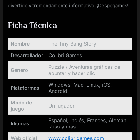
divertido y tremendamente informativo. ¡Despegamos!
Ficha Técnica
Nombre
The Tiny Bang Story
Desarrollador
Colibri Games
Puzzle / Aventuras gráficas de
Género
apuntar y hacer clic
Windows, Mac, Linux, iOS,
Plataformas
Android
Modo de
Un jugador
juego
Español, Inglés, Francés, Alemán,
Idiomas
Ruso y más
Web oficial
www.colibrigames.com