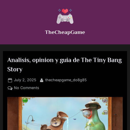
Skip
to
content
TheCheapGame
Analisis, opinion y guia de The Tiny Bang
Story
Posted
By
July 2, 2025
thecheapgame_do8g85
on
on
No Comments
Analisis,
opinion
y
guia
de
The