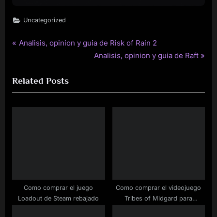
Uncategorized
P
Analisis, opinion y guia de Risk of Rain 2
Post
r
N
Analisis, opinion y guia de Raft
navigation
e
e
Related Posts
v
x
i
t
o
P
u
o
s
s
P
t
o
:
s
t
Como comprar el juego
Como comprar el videojuego
:
Loadout de Steam rebajado
Tribes of Midgard para
ordenador barato