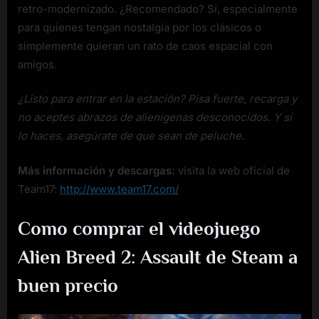
retro-modernizado. ¿Recomendado? Sí, especialmente
para quienes tengan nostalgia por los clásicos o
simplemente quieran un rato de caos espacial con
amigos.
¿Listo para entrar en la estación? Pisa fuerte, recarga y
no aceptes abrazos de alienígenas desconocidos. Y si
lo haces, asegúrate de que sean de peluche.
Más información y descargas:
visita la web oficial de
Team17:
http://www.team17.com/
Como comprar el videojuego
Alien Breed 2: Assault de Steam a
buen precio