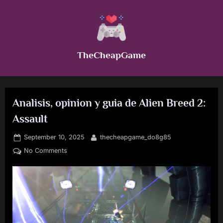
Skip
to
content
TheCheapGame
Analisis, opinion y guia de Alien Breed 2:
Assault
Posted
By
September 10, 2025
thecheapgame_do8g85
on
on
No Comments
Analisis,
opinion
y
guia
de
Alien