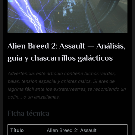
Breed
2:
Assault
Alien Breed 2: Assault — Análisis,
guía y chascarrillos galácticos
Advertencia: este artículo contiene bichos verdes,
balas, tensión espacial y chistes malos. Si eres de
lágrima fácil ante los extraterrestres, te recomiendo un
cojín… o un lanzallamas.
Ficha técnica
Título
Alien Breed 2: Assault