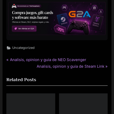
Uncategorized
P
Analisis, opinion y guia de NEO Scavenger
Post
r
N
Analisis, opinion y guia de Steam Link
navigation
e
e
Related Posts
v
x
i
t
o
P
u
o
s
s
P
t