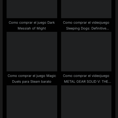
o
:
s
t
Como comprar el juego Dark
Como comprar el videojuego
:
Messiah of Might
Sleeping Dogs: Definitive
Edition para PC a buen precio
Como comprar el juego Magic
Como comprar el videojuego
Duels para Steam barato
METAL GEAR SOLID V: THE
PHANTOM PAIN para
ordenador barato