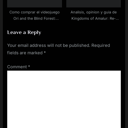
Como comprar el videojuego
Analisis, opinion y guia de
Ori and the Blind Forest:
Kingdoms of Amalur: Re-
Definitive Edition para
Reckoning
Leave a Reply
ordenador barato
Your email address will not be published.
Required
fields are marked
*
Comment
*