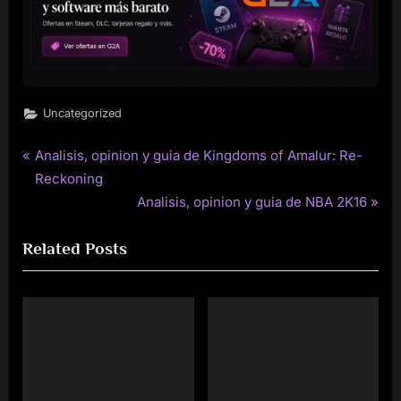
Uncategorized
P
Analisis, opinion y guia de Kingdoms of Amalur: Re-
Post
r
Reckoning
navigation
e
N
Analisis, opinion y guia de NBA 2K16
v
e
Related Posts
i
x
o
t
u
P
s
o
P
s
o
t
s
: