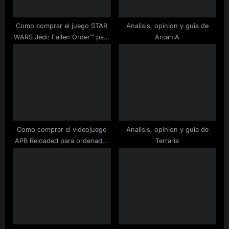
t
:
Como comprar el juego STAR
Analisis, opinion y guia de
WARS Jedi: Fallen Order™ para
ArcaniA
ordenador barato
Como comprar el videojuego
Analisis, opinion y guia de
APB Reloaded para ordenador
Terraria
a buen precio