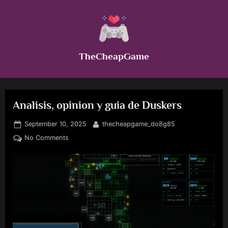
Skip
to
content
TheCheapGame
Analisis, opinion y guia de Duskers
Posted
By
September 10, 2025
thecheapgame_do8g85
on
on
No Comments
Analisis,
opinion
y
guia
de
Duskers