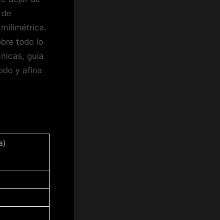
 de
milimétrica.
bre todo lo
ánicas, guía
odo y afina
a)