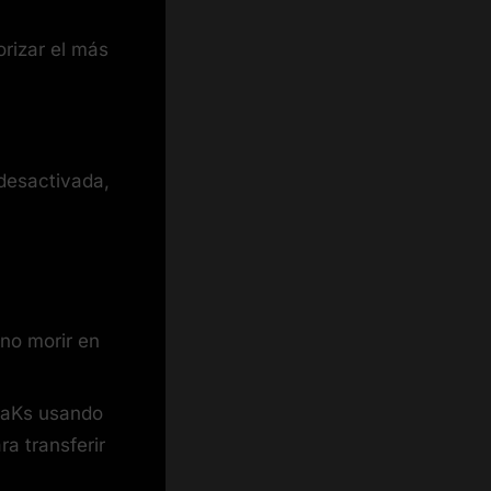
orizar el más
 desactivada,
 no morir en
vaaKs usando
a transferir