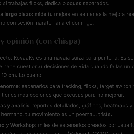
g si trabajas flicks, dedica bloques separados.
a largo plazo
: mide tu mejora en semanas la mejora rea
 no con sesión maratoniana el domingo.
 y opinión (con chispa)
recto: KovaaKs es una navaja suiza para puntería. Es ser
e hace cuestionar decisiones de vida cuando fallas un o
 10 cm. Lo bueno:
 enorme
: escenarios para tracking, flicks, target switch
… tienes más opciones que excusas para no mejorar.
as y análisis
: reportes detallados, gráficos, heatmaps 
n hermano, tu movimiento es un poema… triste.
d y Workshop
: miles de escenarios creados por usuari
ecánicas de juegos reales (Valorant, CS:GO, etc.).