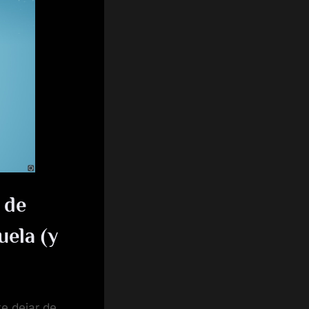
s
 de
uela (y
e dejar de