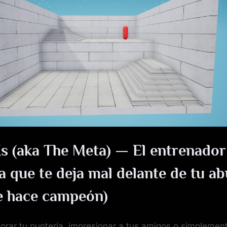
de
KovaaK
 (aka The Meta) — El entrenador
a que te deja mal delante de tu ab
e hace campeón)
rar tu puntería, impresionar a tus amigos o simplement