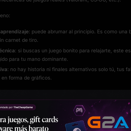
ueno:
 aprendizaje
: puede abrumar al principio. Es como una b
n carnet de tiro.
técnica
: si buscas un juego bonito para relajarte, este e
gido para tu mano dominante.
tiva
: no hay historia ni finales alternativos solo tú, tus fa
 en forma de gráficos.