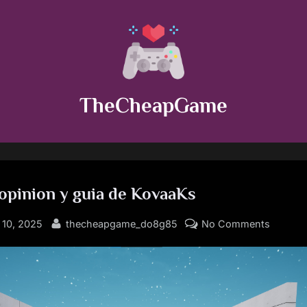
TheCheapGame
 opinion y guia de KovaaKs
By
on
 10, 2025
thecheapgame_do8g85
No Comments
Analisis
opinion
y
guia