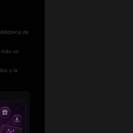
iblioteca de
s más un
llos y la