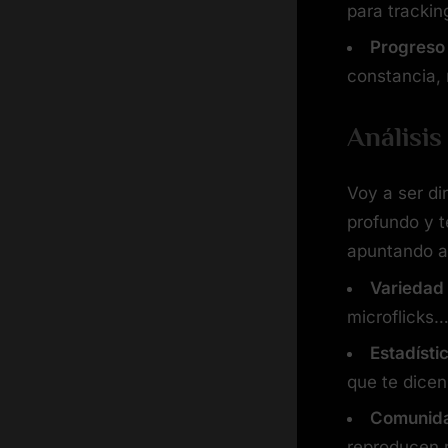
para trackin
Progreso 
constancia,
Análisis
Voy a ser di
profundo y t
apuntando a
Variedad
microflicks
Estadístic
que te dice
Comunida
reproducen m