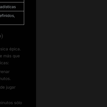
adísticas
efinidos,
o)
sica épica.
ene más que
icas:
renar
nutos.
de jugar
minutos sólo