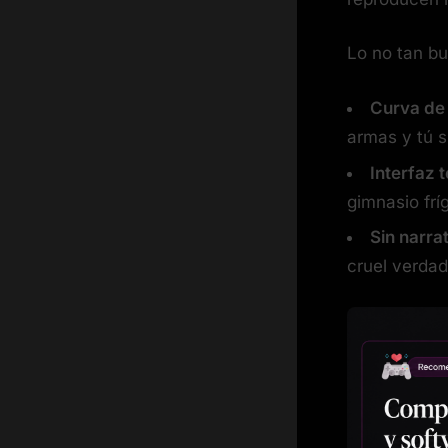
Lo no tan b
Curva de
armas y tú si
Interfaz 
gimnasio frí
Sin narra
cruel verdad