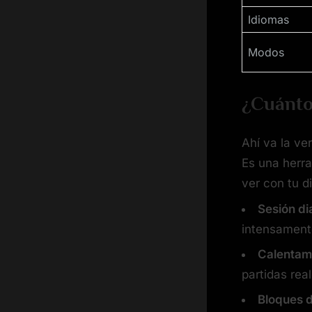
Idiomas
Modos
¿Cuánto
Ahí va la ve
Es una herra
ver con tu d
Sesión di
intensament
Calentam
partidas real
Bloques d