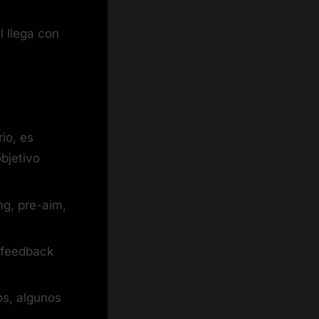
l llega con
io, es
bjetivo
ing, pre-aim,
y feedback
os, algunos