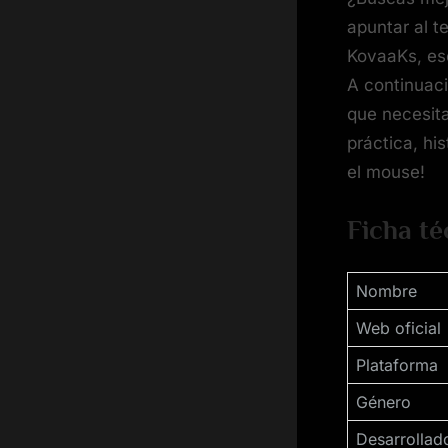
apuntar al 
KovaaKs, ese
A continuaci
que necesita
práctica, hi
el mouse!
Ficha té
Nombre
Web oficial
Plataforma
Género
Desarrollad