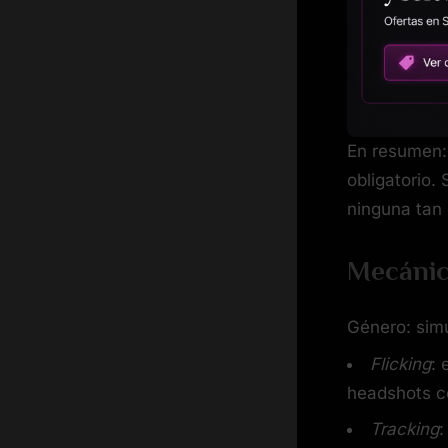
En resumen: 
obligatorio.
ninguna tan 
Mecánic
Género: simu
Flicking
: 
headshots c
Tracking
: