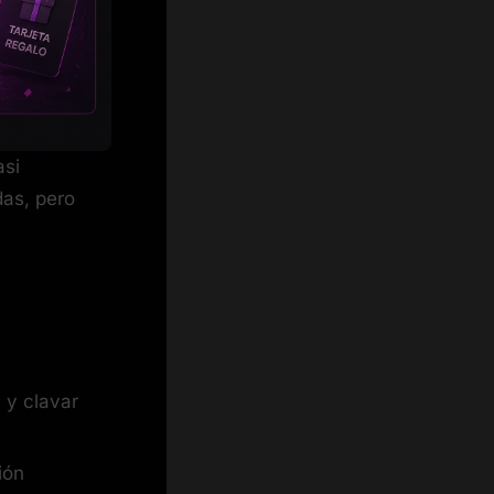
asi
das, pero
s y clavar
ión