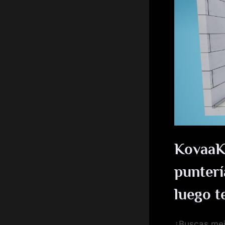
KovaaKs
punterí
luego t
¿Buscas mejo