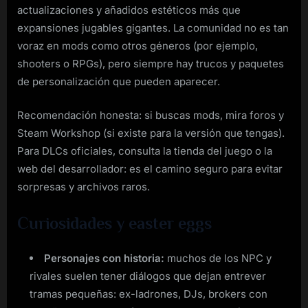
actualizaciones y añadidos estéticos más que
expansiones jugables gigantes. La comunidad no es tan
voraz en mods como otros géneros (por ejemplo,
shooters o RPGs), pero siempre hay trucos y paquetes
de personalización que pueden aparecer.
Recomendación honesta: si buscas mods, mira foros y
Steam Workshop (si existe para la versión que tengas).
Para DLCs oficiales, consulta la tienda del juego o la
web del desarrollador: es el camino seguro para evitar
sorpresas y archivos raros.
Curiosidades y easter eggs
Personajes con historia:
muchos de los NPC y
rivales suelen tener diálogos que dejan entrever
tramas pequeñas: ex-ladrones, DJs, brokers con