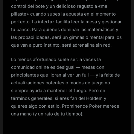
control del bote y un delicioso regusto a «me
pillaste» cuando subes la apuesta en el momento
perfecto. La interfaz facilita leer la mesa y gestionar
tu banco. Para quienes dominan las matemáticas y
las probabilidades, será un gimnasio mental para los
que van a puro instinto, será adrenalina sin red.
Lo menos afortunado suele ser: a veces la
comunidad online es desigual — mesas con
principiantes que lloran al ver un full — y la falta de
actualizaciones potentes o modos de juego no
siempre ayuda a mantener el fuego. Pero en
términos generales, si eres fan del Holdem y
quieres algo con estilo, Prominence Poker merece
una mano (y un rato de tu tiempo).