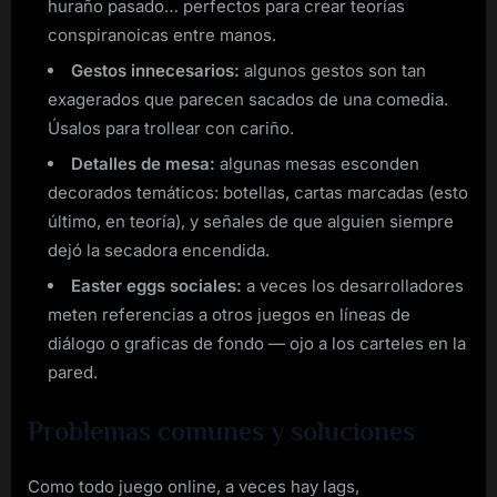
huraño pasado… perfectos para crear teorías
conspiranoicas entre manos.
Gestos innecesarios:
algunos gestos son tan
exagerados que parecen sacados de una comedia.
Úsalos para trollear con cariño.
Detalles de mesa:
algunas mesas esconden
decorados temáticos: botellas, cartas marcadas (esto
último, en teoría), y señales de que alguien siempre
dejó la secadora encendida.
Easter eggs sociales:
a veces los desarrolladores
meten referencias a otros juegos en líneas de
diálogo o graficas de fondo — ojo a los carteles en la
pared.
Problemas comunes y soluciones
Como todo juego online, a veces hay lags,