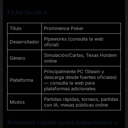
Ficha técnica
Título
Prominence Poker
Pipeworks (consulta la web
Desarrollador
oficial)
Simulación/Cartas, Texas Holdem
Género
online
Principalmente PC (Steam y
descarga desde fuentes oficiales)
Plataforma
— consulta la web para
plataformas adicionales
Partidas rápidas, torneos, partidas
Modos
con IA, mesas públicas online
Resumen rápido (para impacientes y