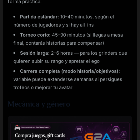
forma práctica:
Partida estándar:
10–40 minutos, según el
número de jugadores y si hay all-ins
Torneo corto:
45–90 minutos (si llegas a mesa
final, contarás historias para compensar)
Sesión larga:
2–6 horas — para los grinders que
quieren subir su rango y apretar el ego
Carrera completa (modo historia/objetivos):
variable puede extenderse semanas si persigues
trofeos o mejorar tu avatar
Mecánica y género