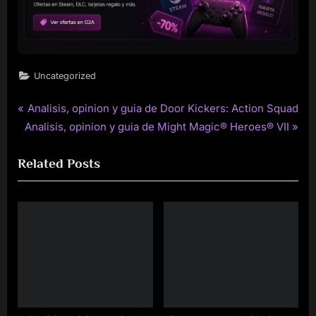
Uncategorized
P
Analisis, opinion y guia de Door Kickers: Action Squad
Post
N
r
Analisis, opinion y guia de Might Magic® Heroes® VII
navigation
e
e
Related Posts
x
v
t
i
P
o
o
u
s
s
t
P
:
o
s
t