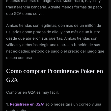
muchas maneras de pago: Visa, Mastercard, Paypal, y
transferencia bancaria. Admite menos formas de pago
que G2A como se ve.
Ambas tiendas son legitimas, con más de un millón de
usuarios como prueba de ello, y con más de un lustro
desde que abrieron sus puertas. Ambas tiendas son
válidas y deberías elegir una u otra en función de sus
nececidades: método de pago o el precio del juego que
desea comprar.
Cómo comprar Prominence Poker en
G2A
Comprar en G2A es muy fácil:
1.
Registrese en G2A:
solo necesitará un correo y una
contraseña.