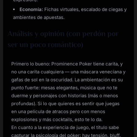
Economía:
Fichas virtuales, escalado de ciegas y
ambientes de apuestas.
Análisis y opinión (con perdón por
ser un poco romántico)
Primero lo bueno: Prominence Poker tiene carita, y
no una carita cualquiera — una máscara veneciana y
gafas de sol en la oscuridad. La ambientación es su
punto fuerte: mesas elegantes, música que no te
duerme y personajes con historias (más o menos
profundas). Si lo que quieres es sentir que juegas
en una película de atracos pero con menos
explosiones y más cocktails, esto te lo da.
En cuanto a la experiencia de juego, el título sabe
capturar la psicología del póker: hay tensión, bluff,