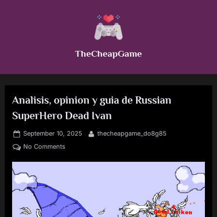
Skip
to
content
TheCheapGame
Analisis, opinion y guia de Russian
SuperHero Dead Ivan
Posted
By
September 10, 2025
thecheapgame_do8g85
on
on
No Comments
Analisis,
opinion
y
guia
de
Russian