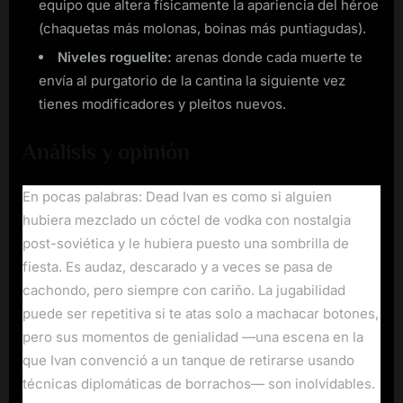
equipo que altera físicamente la apariencia del héroe
(chaquetas más molonas, boinas más puntiagudas).
Niveles roguelite:
arenas donde cada muerte te
envía al purgatorio de la cantina la siguiente vez
tienes modificadores y pleitos nuevos.
Análisis y opinión
En pocas palabras: Dead Ivan es como si alguien
hubiera mezclado un cóctel de vodka con nostalgia
post-soviética y le hubiera puesto una sombrilla de
fiesta. Es audaz, descarado y a veces se pasa de
cachondo, pero siempre con cariño. La jugabilidad
puede ser repetitiva si te atas solo a machacar botones,
pero sus momentos de genialidad —una escena en la
que Ivan convenció a un tanque de retirarse usando
técnicas diplomáticas de borrachos— son inolvidables.