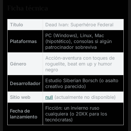
Ficha técnica
Título
Dead Ivan: Superhéroe Federal
PC (Windows), Linux, Mac
Plataformas
(hipotético), consolas si algún
patrocinador sobreviva
Acción-aventura con toques de
Género
roguelite, beat em up y humor
negro
Estudio Siberian Borsch (o asalto
Desarrollador
creativo parecido)
Sitio web
null
(actualmente no disponible)
Ficción: un invierno ruso
Fecha de
cualquiera (o 20XX para los
lanzamiento
tecnócratas)