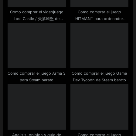
:
Como comprar el videojuego
Como comprar el juego
Lost Castle / 失落城堡 de
HITMAN™ para ordenador
Steam barato
barato
Como comprar el juego Arma 3
Como comprar el juego Game
para Steam barato
Dev Tycoon de Steam barato
Analisis, opinion y guia de
Como comprar el juego