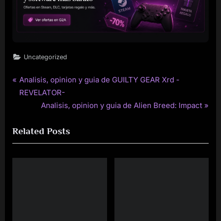
Uncategorized
P
Analisis, opinion y guia de GUILTY GEAR Xrd -
Post
r
REVELATOR-
navigation
e
N
Analisis, opinion y guia de Alien Breed: Impact
v
e
Related Posts
i
x
o
t
u
P
s
o
P
s
o
t
s
:
t