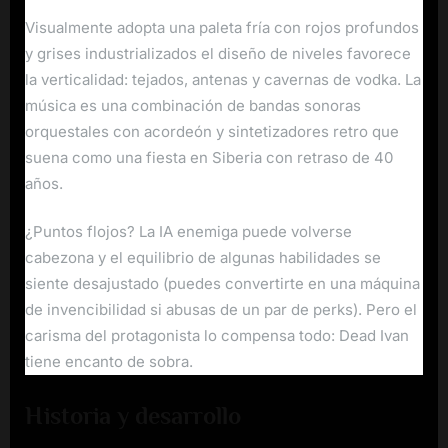
Visualmente adopta una paleta fría con rojos profundos
y grises industrializados el diseño de niveles favorece
la verticalidad: tejados, antenas y cavernas de vodka. La
música es una combinación de bandas sonoras
orquestales con acordeón y sintetizadores retro que
suena como una fiesta en Siberia con retraso de 40
años.
¿Puntos flojos? La IA enemiga puede volverse
cabezona y el equilibrio de algunas habilidades se
siente desajustado (puedes convertirte en una máquina
de invencibilidad si abusas de un par de perks). Pero el
carisma del protagonista lo compensa todo: Dead Ivan
tiene encanto de sobra.
Historia y desarrollo