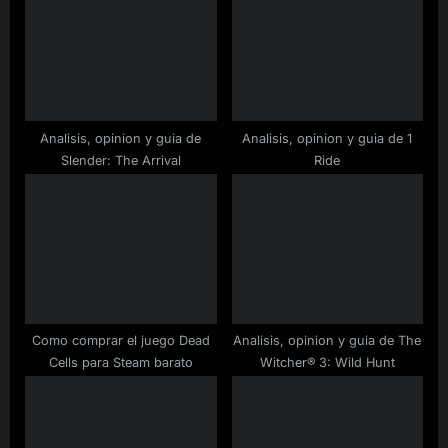
P
s
o
t
s
:
t
:
Analisis, opinion y guia de
Analisis, opinion y guia de 1
Slender: The Arrival
Ride
Como comprar el juego Dead
Analisis, opinion y guia de The
Cells para Steam barato
Witcher® 3: Wild Hunt