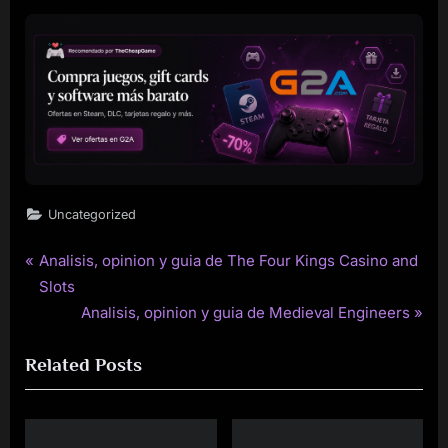
Uncategorized
P
Analisis, opinion y guia de The Four Kings Casino and
Post
r
Slots
navigation
e
N
Analisis, opinion y guia de Medieval Engineers
v
e
Related Posts
i
x
o
t
u
P
s
o