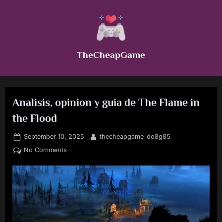
Skip
to
content
TheCheapGame
Analisis, opinion y guia de The Flame in
the Flood
Posted
By
September 10, 2025
thecheapgame_do8g85
on
on
No Comments
Analisis,
opinion
y
guia
de
The