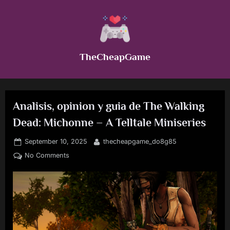
Skip
to
content
TheCheapGame
Analisis, opinion y guia de The Walking
Dead: Michonne – A Telltale Miniseries
Posted
By
September 10, 2025
thecheapgame_do8g85
on
on
No Comments
Analisis,
opinion
y
guia
de
The