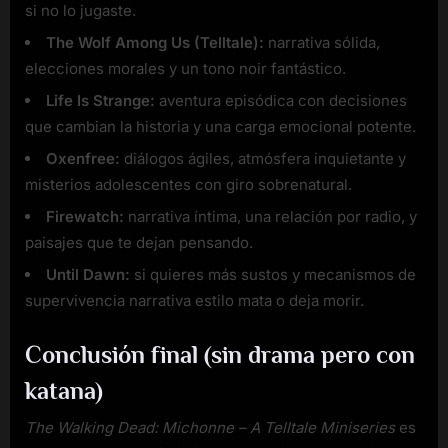
si no lo jugaste.
The Wolf Among Us (Telltale):
narrativa sólida,
elecciones morales y un tono noir fantástico.
Life Is Strange:
aventura episódica con decisiones
que cambian la historia y una carga emocional potente.
Oxenfree:
diálogos ágiles, atmósfera inquietante y
misterios adolescentes con giro sobrenatural.
Firewatch:
narrativa íntima, una relación por radio, y
paisajes que te dejan pensando.
Until Dawn:
si quieres más sustos y mecanismos de
supervivencia narrativa estilo mata o deja morir.
Conclusión final (sin drama pero con
katana)
The Walking Dead: Michonne – A Telltale Miniseries
es