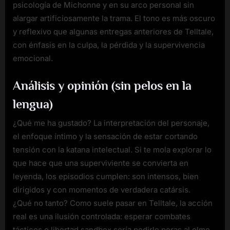
psicología de Michonne y en su arco personal sin
alargar artificiosamente la trama. El tono es más oscuro
y reflexivo que algunas entregas anteriores de Telltale,
con énfasis en la culpa, la pérdida y la supervivencia
emocional.
Análisis y opinión (sin pelos en la
lengua)
¿Qué me ha gustado? La interpretación del personaje,
el enfoque íntimo y la sensación de estar cortando
tensión con la katana intelectual. Si te mola explorar lo
que hace que una superviviente se convierta en
leyenda, los episodios cumplen: son intensos, bien
dirigidos y con momentos de verdadera catársis.
¿Qué no tanto? Como suele pasar en Telltale, la acción
real es una ilusión controlada: esperar combates
tácticos o libertad sandbox sería pedirle peras al olmo.