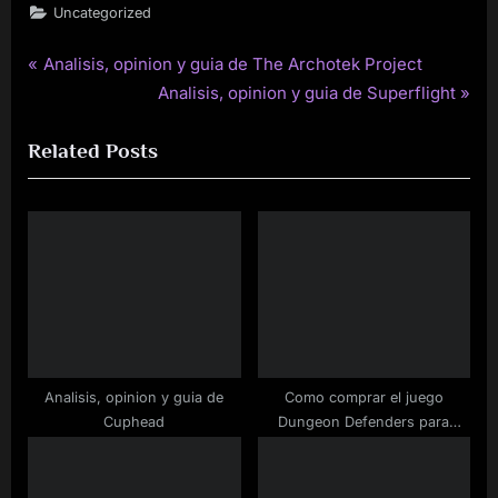
Uncategorized
P
Analisis, opinion y guia de The Archotek Project
Post
r
N
Analisis, opinion y guia de Superflight
navigation
e
e
Related Posts
v
x
i
t
o
P
u
o
s
s
P
t
o
:
s
t
Analisis, opinion y guia de
Como comprar el juego
:
Cuphead
Dungeon Defenders para
Steam barato