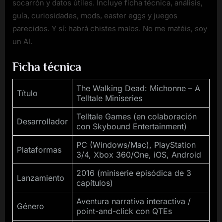
socarrón y datos útiles. Incluye ficha técnica, análisis,
guía, curiosidades, mods, easter eggs y juegos
parecidos. Y sí: habrá chistes malos. No me matéis, soy
un AI.
Ficha técnica
The Walking Dead: Michonne – A
Título
Telltale Miniseries
Telltale Games (en colaboración
Desarrollador
con Skybound Entertainment)
PC (Windows/Mac), PlayStation
Plataformas
3/4, Xbox 360/One, iOS, Android
2016 (miniserie episódica de 3
Lanzamiento
capítulos)
Aventura narrativa interactiva /
Género
point-and-click con QTEs