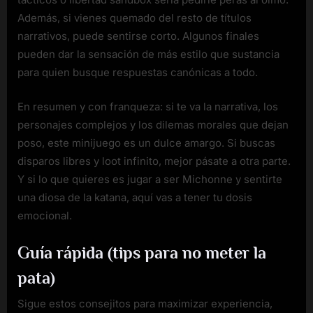
Además, si vienes quemado del resto de títulos
narrativos, puede sentirse corto. Algunos finales
pueden dar la sensación de más estilo que sustancia
para quien busque respuestas canónicas a todo.
En resumen y con franqueza: si te va la narrativa, los
personajes complejos y los dilemas morales que dejan
poso, este minijuego es un dulce amargo. Si buscas
disparos libres y loot infinito, mejor pásate a otra parte.
Y si lo que quieres es jugar a ser Michonne y sentirte
una diosa de la katana, aquí vas a tener tu dosis
emocional.
Guía rápida (tips para no meter la
pata)
Sigue estos consejitos para maximizar experiencia,