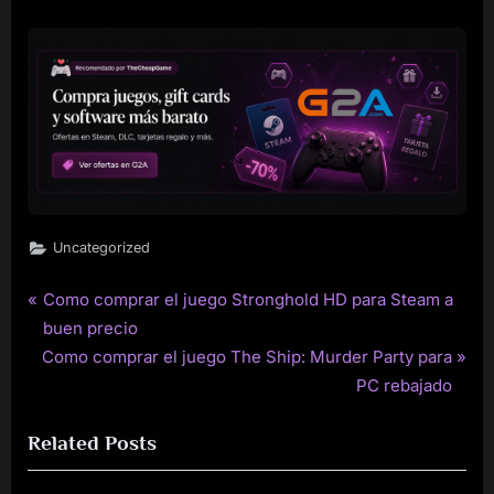
Uncategorized
P
Como comprar el juego Stronghold HD para Steam a
Post
r
buen precio
navigation
N
e
Como comprar el juego The Ship: Murder Party para
e
v
PC rebajado
x
i
Related Posts
t
o
P
u