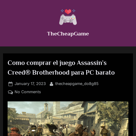
Skip
to
content
TheCheapGame
Como comprar el juego Assassin’s
Creed® Brotherhood para PC barato
Posted
By
January 17, 2023
thecheapgame_do8g85
on
on
No Comments
Como
comprar
el
juego
Assassin’s
Creed®