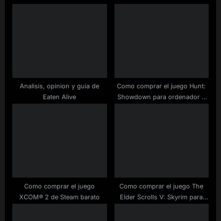
o
s
s
P
t
o
:
s
t
:
Analisis, opinion y guia de
Como comprar el juego Hunt:
Eaten Alive
Showdown para ordenador a
buen precio
Como comprar el juego
Como comprar el juego The
XCOM® 2 de Steam barato
Elder Scrolls V: Skyrim para
ordenador barato