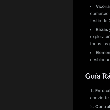
Vicoria
comercio 
festín de 
Razas 
exploraci
todos los 
Element
desbloque
Guía Rá
Enfócat
convierte
Control 