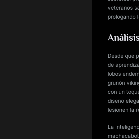
veteranos sa
prologando l
Análisi
Desde que po
de aprendiza
lobos endem
gruñón viking
con un toque
diseño elega
lesionen la r
La inteligen
machacaboton