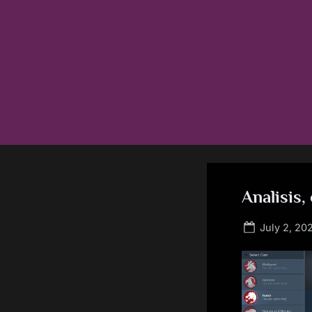
Skip
to
content
Analisis,
Posted
July 2, 20
on