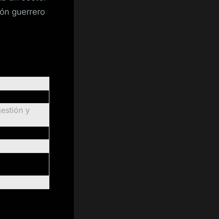
zón guerrero
estión y