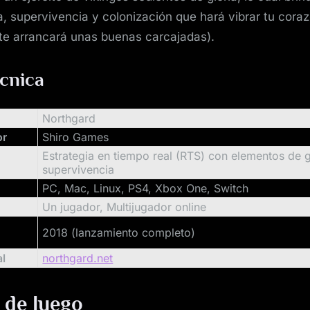
a, supervivencia y colonización que hará vibrar tu cora
te arrancará unas buenas carcajadas).
écnica
Northgard
or
Shiro Games
Estrategia en tiempo real (RTS) con elementos de g
supervivencia
PC, Mac, Linux, PS4, Xbox One, Switch
Un jugador, Multijugador online
2018 (lanzamiento completo)
o
al
northgard.net
 de Juego