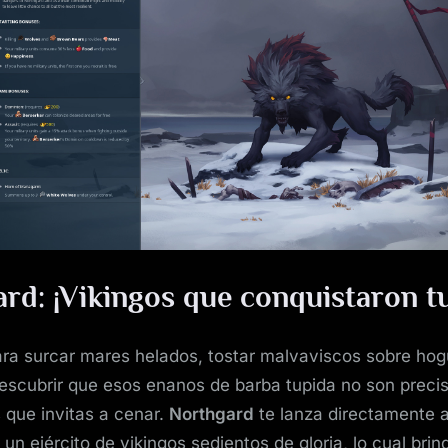
de
Northgard
rd: ¡Vikingos que conquistaron t
ara surcar mares helados, tostar malvaviscos sobre ho
descubrir que esos enanos de barba tupida no son prec
 que invitas a cenar.
Northgard
te lanza directamente al
un ejército de vikingos sedientos de gloria, lo cual brin