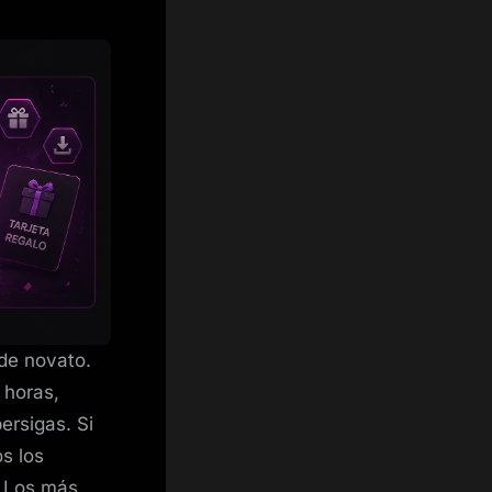
de novato.
 horas,
ersigas. Si
s los
. Los más