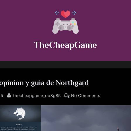
TheCheapGame
 opinion y guia de Northgard
By
on
25
thecheapgame_do8g85
No Comments
Analisis,
opinion
y
guia