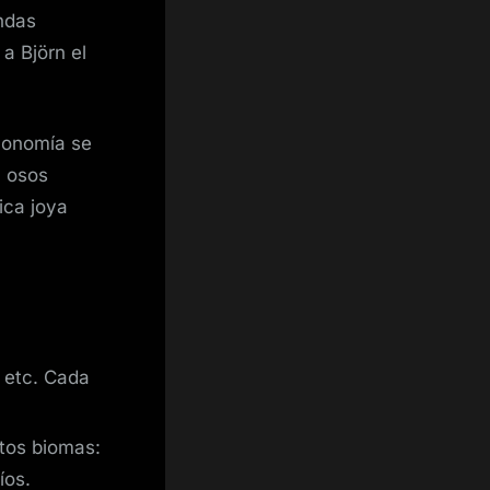
endas
a Björn el
conomía se
a osos
ica joya
, etc. Cada
ntos biomas:
íos.