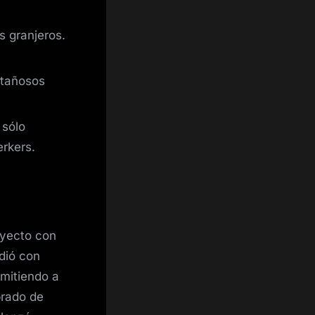
s granjeros.
ntañosos
 sólo
erkers.
oyecto con
dió con
mitiendo a
ibrado de