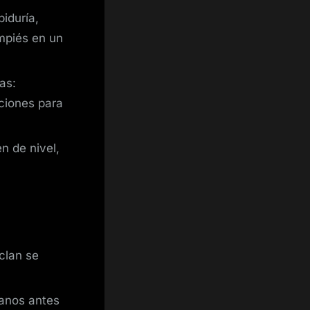
biduría,
mpiés en un
as:
pciones para
 de nivel,
 clan se
canos antes