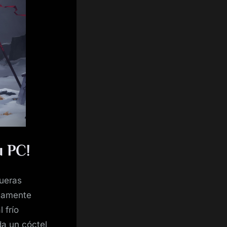
u PC!
gueras
isamente
 frío
da un cóctel