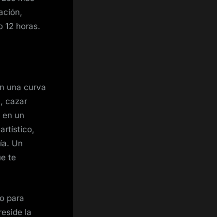
ación,
o 12 horas.
n una curva
, cazar
 en un
artístico,
ía. Un
ue te
mo para
eside la