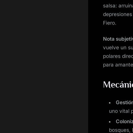
salsa: arrui
depresiones 
Fiero.
Nota subjeti
vuelve un s
polares dire
para amantes
Mecáni
Gestió
uno vital 
Coloniz
bosques, 