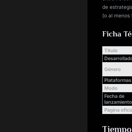
de estrategi
(o al menos 
Ficha T
Título
Desarrollad
Género
Plataformas
Modo
Fecha de
lanzamient
Página ofici
Tiempo