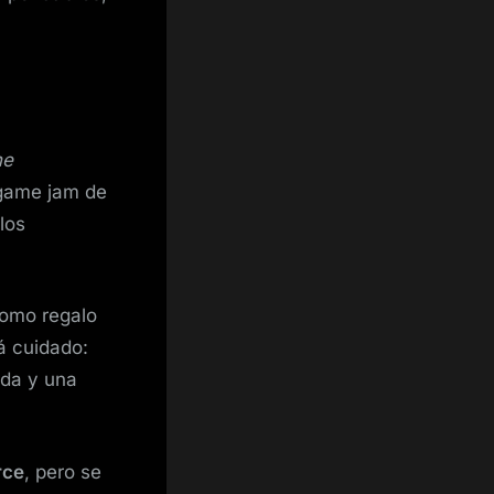
he
 game jam de
los
como regalo
á cuidado:
ada y una
rce
, pero se