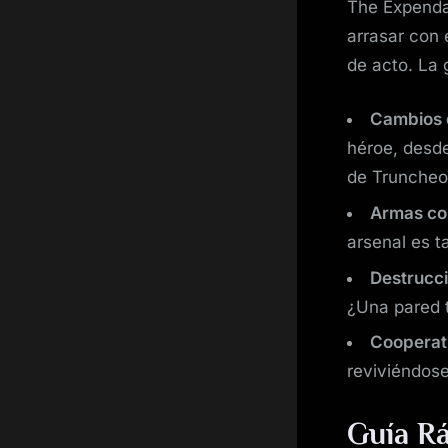
The Expend
arrasar con e
de acto. La 
Cambios 
héroe, desde
de Truncheo
Armas co
arsenal es t
Destrucci
¿Una pared t
Cooperati
reviviéndos
Guía R