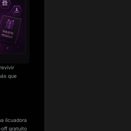
evivir
más que
a licuadora
-off gratuito