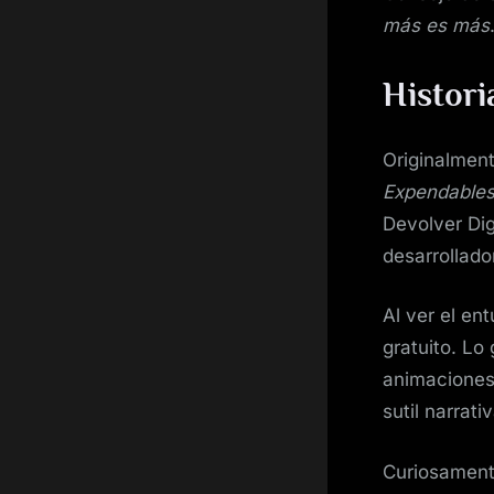
más es más
Histori
Originalment
Expendable
Devolver Digi
desarrollado
Al ver el en
gratuito. Lo
animaciones 
sutil narrat
Curiosament