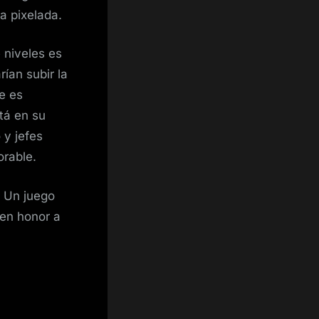
a pixelada.
e niveles es
ían subir la
e es
tá en su
 y jefes
orable.
. Un juego
en honor a