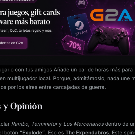
ugarlo con tus amigos Añade un par de horas más para r
en multijugador local. Porque, admitámoslo, nada une 
los por los aires entre carcajadas de guerra.
s y Opinión
zclar
Rambo
,
Terminator
y
Los Mercenarios
dentro de un
el botón
“Explode”
. Eso es
The Expendabros
. Este spin