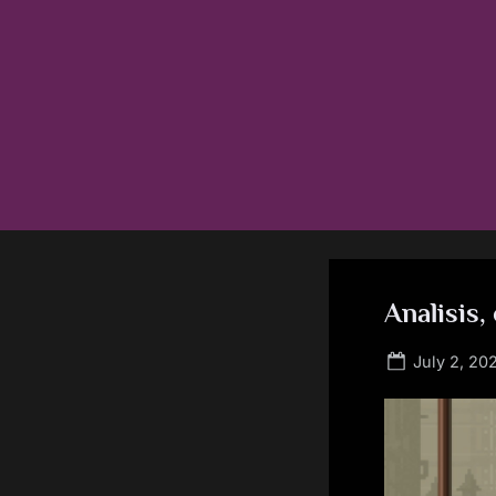
Skip
to
content
Analisis
Posted
July 2, 20
on