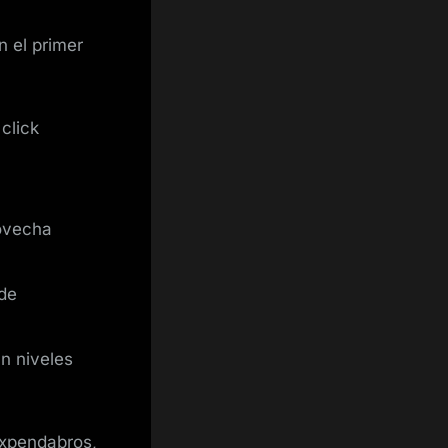
n el primer
click
rovecha
ide
an niveles
Expendabros,