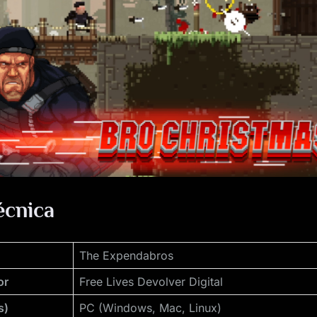
de
The
Expendabros
écnica
The Expendabros
or
Free Lives Devolver Digital
s)
PC (Windows, Mac, Linux)