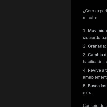
¿Cero experi
minuto:
Movimient
izquierdo pa
Granada
:
Cambio d
habilidades 
Revive a 
amablemente 
Busca las 
extra.
Consejo de o