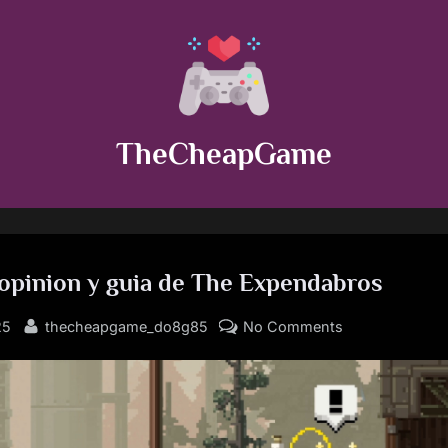
TheCheapGame
, opinion y guia de The Expendabros
By
on
25
thecheapgame_do8g85
No Comments
Analisis,
opinion
y
guia