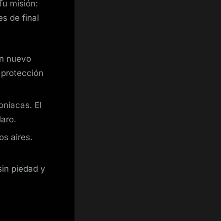
Tu misión:
es de final
un nuevo
 protección
oniacas. El
laro.
os aires.
sin piedad y