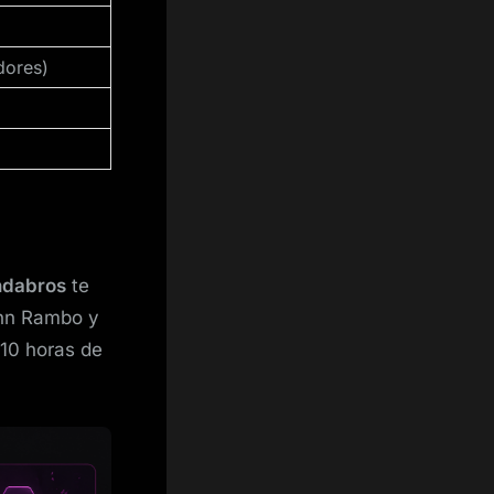
dores)
ndabros
te
ohn Rambo y
-10 horas de