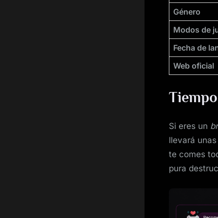
Género
Modos de j
Fecha de la
Web oficial
Tiempo
Si eres un
b
llevará unas
te comes tod
pura destruc