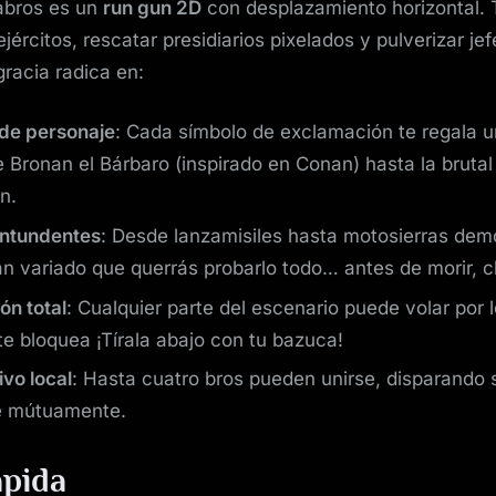
abros es un
run gun 2D
con desplazamiento horizontal. 
jércitos, rescatar presidiarios pixelados y pulverizar jef
gracia radica en:
de personaje
: Cada símbolo de exclamación te regala 
 Bronan el Bárbaro (inspirado en Conan) hasta la brutal
n.
ntundentes
: Desde lanzamisiles hasta motosierras dem
an variado que querrás probarlo todo… antes de morir, c
ón total
: Cualquier parte del escenario puede volar por l
e bloquea ¡Tírala abajo con tu bazuca!
vo local
: Hasta cuatro bros pueden unirse, disparando 
e mútuamente.
ápida