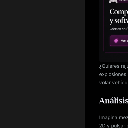
¿Quieres rej
explosiones 
volar vehícu
Análisi
Imagina me
2D y pulsar 