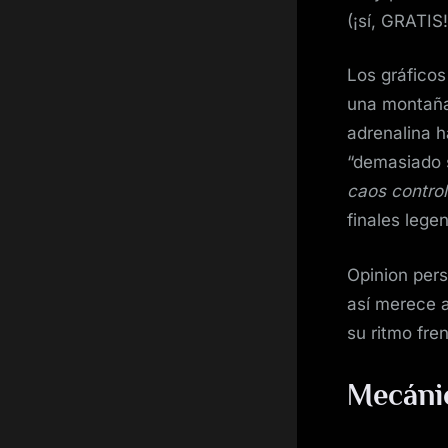
(¡sí, GRATIS
Los gráficos 
una montaña 
adrenalina h
“demasiado s
caos contro
finales leg
Opinion per
así merece 
su ritmo fren
Mecáni