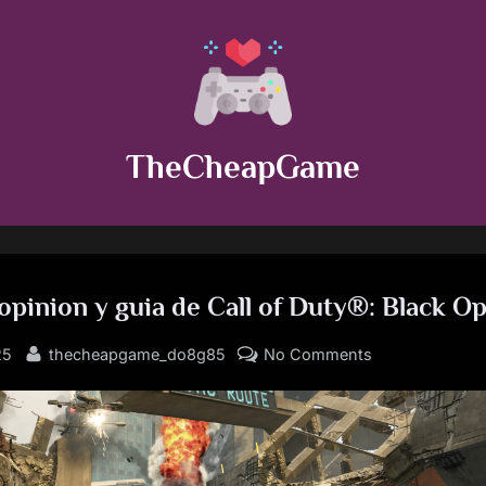
TheCheapGame
 opinion y guia de Call of Duty®: Black Op
By
on
25
thecheapgame_do8g85
No Comments
Analisis,
opinion
y
guia