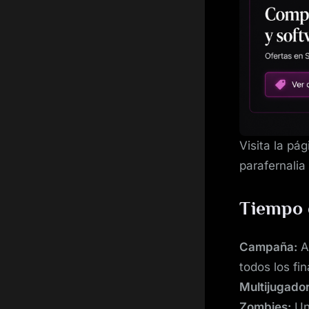
Visita la pág
parafernalia
Tiempo 
Campaña:
Ap
todos los fi
Multijugador
Zombies:
Un