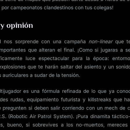
a por campeonatos clandestinos con tus colegas!
 y opinión
II nos sorprende con una campaña
non-linear
que te
mportantes que alteran el final. ¡Como si jugaras a s
ficamente luce espectacular para la época: entorno
explosiones que te harán saltar del asiento y un sonid
 auriculares a sudar de la tensión.
tijugador es una fórmula refinada de lo que ya cono
ades rudas, equipamiento futurista y killstreaks que h
 pregunten si deben salir corriendo con un mech de 
.S. (Robotic Air Patrol System). ¡Pura dinamita táctico
s, bueno, si sobrevives a los no-muertos, mereces 