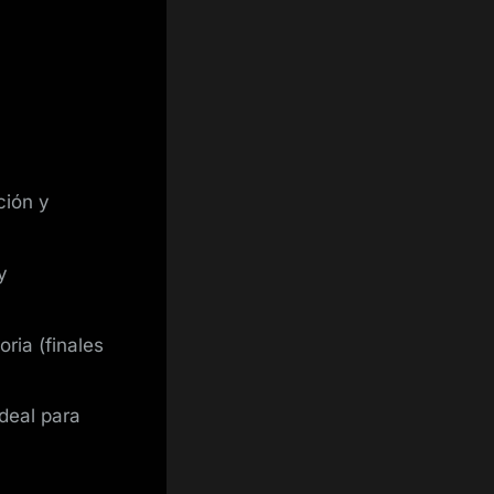
ción y
y
ria (finales
ideal para