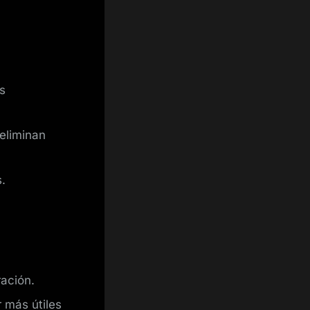
s
 eliminan
.
ación.
 más útiles