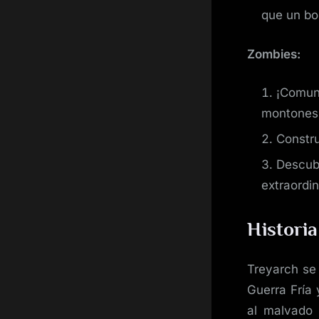
que un bo
Zombies:
¡Comuní
montones
Constru
Descubr
extra­­ordi
Historia
Treyarch se 
Guerra Fría 
al malvado 