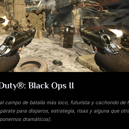
de
Call
of
Duty®:
Black
Ops
II
 Duty®: Black Ops II
al campo de batalla más loco, futurista y cachondo de 
párate para disparos, estrategia, risas y alguna que otr
 ponernos dramáticos).