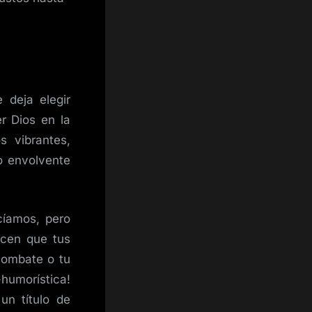
 deja elegir
er Dios en la
s vibrantes,
o envolvente
cíamos, pero
acen que tus
combate o tu
-humorística!
un título de