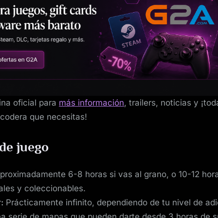
ina oficial para
más información
, trailers, noticias y ¡tod
 codera que necesitas!
de juego
roximadamente 6-8 horas si vas al grano, o 10-12 hora
nales y coleccionables.
:
Prácticamente infinito, dependiendo de tu nivel de adi
a serie de mapas que pueden darte desde 3 horas de s