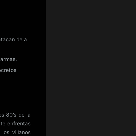
atacan de a
 armas.
ecretos
os 80’s de la
 te enfrentas
los villanos