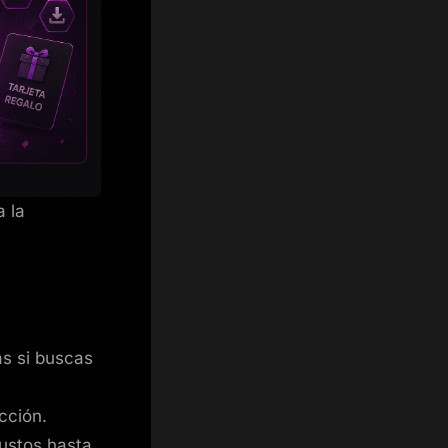
a la
s si buscas
cción.
ustos hasta