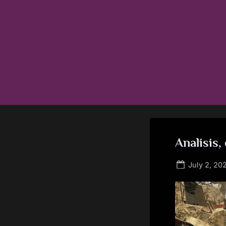
Skip
to
content
Analisis,
Posted
July 2, 20
on