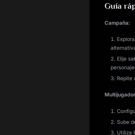
Guía rá
Campaña:
Explora
alternativ
Elije s
personaje
Repite 
Multijugador
Configu
Sube de
Utiliza